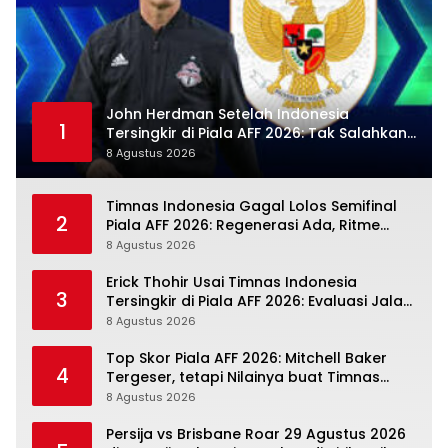
John Herdman Setelah Indonesia
1
Tersingkir di Piala AFF 2026: Tak Salahkan
Wasit, Mitchell Baker Tetap Jadi Modal
8 Agustus 2026
Timnas Indonesia Gagal Lolos Semifinal
2
Piala AFF 2026: Regenerasi Ada, Ritme
Kompetisi Masih Harus Mengejar
8 Agustus 2026
Erick Thohir Usai Timnas Indonesia
3
Tersingkir di Piala AFF 2026: Evaluasi Jalan,
Agenda Berikutnya Sudah Dekat
8 Agustus 2026
Top Skor Piala AFF 2026: Mitchell Baker
4
Tergeser, tetapi Nilainya buat Timnas
Indonesia Justru Naik
8 Agustus 2026
Persija vs Brisbane Roar 29 Agustus 2026