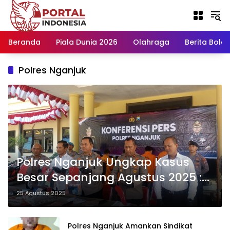
Langsung
ke
konten
Beranda
Piala Dunia 2026
Olahraga
Berita Bola H
Polres Nganjuk
Polres Nganjuk Ungkap Kasus
Besar Sepanjang Agustus 2025 :
Pencurian hingga Narkoba
25 Agustus 2025
Puluhan Ribu Butir
Polres Nganjuk Amankan Sindikat