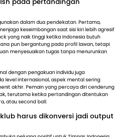
alsh pada pertandingan
igunakan dalam dua pendekatan. Pertama,
enjaga keseimbangan saat sisi kiri lebih agresif
k yang naik tinggi ketika Indonesia butuh
ana pun bergantung pada profil lawan, tetapi
puan menyesuaikan tugas tanpa menurunkan
inal dengan pengakuan individu juga
 level internasional, aspek mental sering
enit akhir. Pemain yang percaya diri cenderung
k, terutama ketika pertandingan ditentukan
a, atau second ball.
ub harus dikonversi jadi output
uka peluang positif untuk Timnas Indonesia,