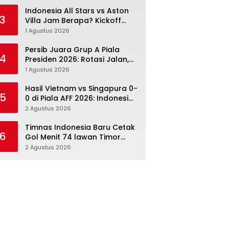
Menang Angka Lebih Dulu
Indonesia All Stars vs Aston
3
Villa Jam Berapa? Kickoff
20.00 WIB dan Cara Nonton
1 Agustus 2026
Resminya
Persib Juara Grup A Piala
4
Presiden 2026: Rotasi Jalan,
Tolic Punya Alasan untuk
1 Agustus 2026
Percaya
Hasil Vietnam vs Singapura 0-
5
0 di Piala AFF 2026: Indonesia
Kini Punya Jalan Terbuka
2 Agustus 2026
Timnas Indonesia Baru Cetak
6
Gol Menit 74 lawan Timor
Leste: Sabar, Rotasi, lalu
2 Agustus 2026
Pecah