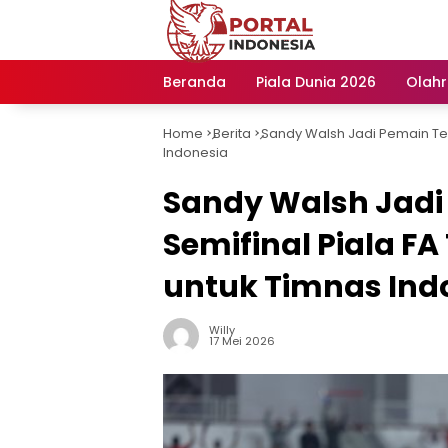
Langsung
ke
konten
Beranda
Piala Dunia 2026
Olah
Home
Berita
Sandy Walsh Jadi Pemain Ter
-
-
Indonesia
Sandy Walsh Jadi
Semifinal Piala F
untuk Timnas Ind
Willy
17 Mei 2026