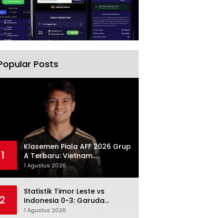
Popular Posts
Klasemen Piala AFF 2026 Grup
1
A Terbaru: Vietnam
Memimpin, Indonesia Turun ke
1 Agustus 2026
Posisi Tiga
Statistik Timor Leste vs
2
Indonesia 0-3: Garuda
Menang Besar Setelah
1 Agustus 2026