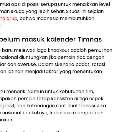
ua opsi di posisi serupa untuk menaikkan level
an skuad yang lebih sehat. Situasi ini sejalan
ta grup
, bahwa Indonesia membutuhkan
.
ebelum masuk kalender Timnas
g baru melewati laga knockout adalah pemulihan
asional diuntungkan jika pemain tiba dengan
indar dari overuse. Dalam skenario padat, rotasi
an latihan menjadi faktor yang menentukan
entu menarik. Namun untuk kebutuhan tim,
 apakah pemain tetap konsisten di tiga aspek:
gresif, dan ketenangan saat duel transisi. Jika
nternasional berikutnya, Indonesia memperoleh
mainan.