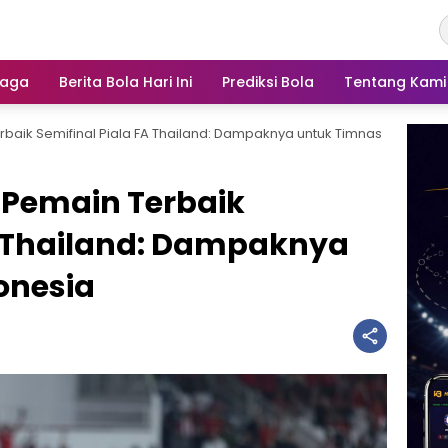
raga
Berita Bola Hari Ini
Prediksi Bola
Tentang Kami
baik Semifinal Piala FA Thailand: Dampaknya untuk Timnas
 Pemain Terbaik
A Thailand: Dampaknya
onesia