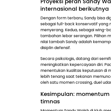
Proyeksi peran Sandy W
internasional berikutnya
Dengan form terbaru, Sandy bisa d
sebagai full-back konservatif yang m
menyerang. Kedua, sebagai wing-bac
tambahan lebar serangan. Pilihan m
nilai tambah Sandy adalah kemam
disiplin defensif.
Secara psikologis, datang dari semif
meningkatkan kepercayaan diri. Pada
menentukan kualitas keputusan di m
lebih tenang saat tekanan memunca
oleh satu momen crossing, duel udar
Kesimpulan: momentum kl
timnas
Momentum Sandy Walsh di klub memb