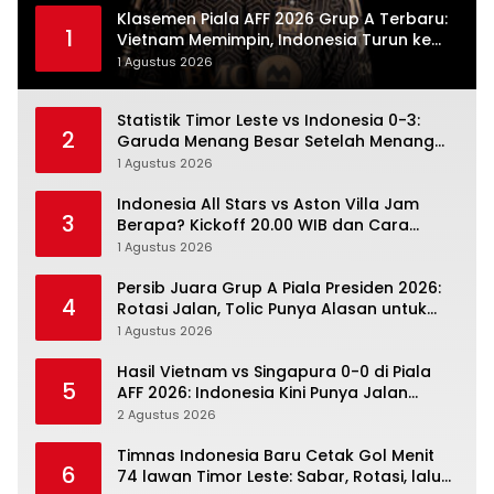
Klasemen Piala AFF 2026 Grup A Terbaru:
1
Vietnam Memimpin, Indonesia Turun ke
Posisi Tiga
1 Agustus 2026
Statistik Timor Leste vs Indonesia 0-3:
2
Garuda Menang Besar Setelah Menang
Angka Lebih Dulu
1 Agustus 2026
Indonesia All Stars vs Aston Villa Jam
3
Berapa? Kickoff 20.00 WIB dan Cara
Nonton Resminya
1 Agustus 2026
Persib Juara Grup A Piala Presiden 2026:
4
Rotasi Jalan, Tolic Punya Alasan untuk
Percaya
1 Agustus 2026
Hasil Vietnam vs Singapura 0-0 di Piala
5
AFF 2026: Indonesia Kini Punya Jalan
Terbuka
2 Agustus 2026
Timnas Indonesia Baru Cetak Gol Menit
6
74 lawan Timor Leste: Sabar, Rotasi, lalu