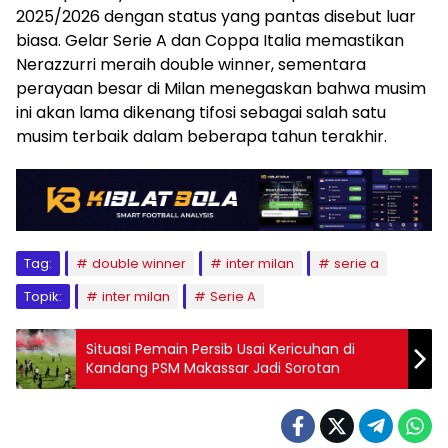
2025/2026 dengan status yang pantas disebut luar
biasa. Gelar Serie A dan Coppa Italia memastikan
Nerazzurri meraih double winner, sementara
perayaan besar di Milan menegaskan bahwa musim
ini akan lama dikenang tifosi sebagai salah satu
musim terbaik dalam beberapa tahun terakhir.
Tag:
double winner
inter milan
serie a
Topik:
inter milan
Serie A
Situasi Pemain Persib Usai Kericuhan di
Kandang PSM Makassar Jadi Sorotan