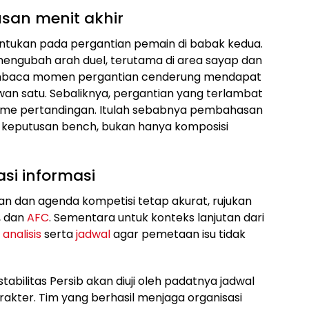
san menit akhir
entukan pada pergantian pemain di babak kedua.
mengubah arah duel, terutama di area sayap dan
membaca momen pergantian cenderung mendapat
an satu. Sebaliknya, pergantian yang terlambat
itme pertandingan. Itulah sebabnya pembahasan
as keputusan bench, bukan hanya komposisi
asi informasi
n dan agenda kompetisi tetap akurat, rujukan
, dan
AFC
. Sementara untuk konteks lanjutan dari
a
analisis
serta
jadwal
agar pemetaan isu tidak
abilitas Persib akan diuji oleh padatnya jadwal
rakter. Tim yang berhasil menjaga organisasi