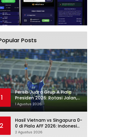
Popular Posts
Persib Juara Grup A Piala
1
Presiden 2026: Rotasi Jalan,
Tolic Punya Alasan untuk
1 Agustus 2026
Percaya
Hasil Vietnam vs Singapura 0-
2
0 di Piala AFF 2026: Indonesia
Kini Punya Jalan Terbuka
2 Agustus 2026