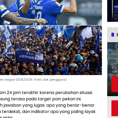
er League 2025/2026. (Foto: dok. pengguna)
am 24 jam terakhir karena perubahan situasi
sung terasa pada target poin pekan ini.
uh jawaban yang lugas: apa yang benar-benar
erdekat, dan indikator apa yang paling layak
 akhir.