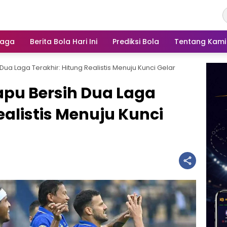
raga
Berita Bola Hari Ini
Prediksi Bola
Tentang Kami
ua Laga Terakhir: Hitung Realistis Menuju Kunci Gelar
apu Bersih Dua Laga
ealistis Menuju Kunci