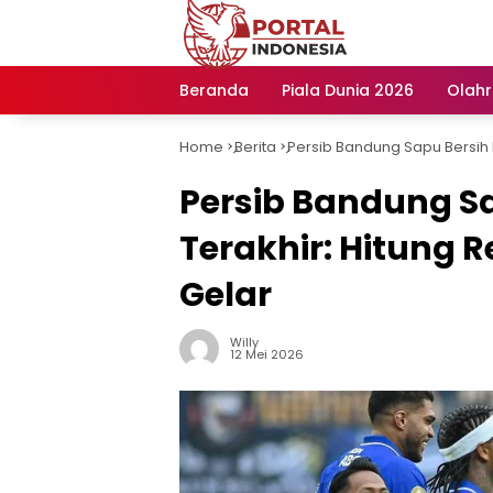
Langsung
ke
konten
Beranda
Piala Dunia 2026
Olah
Home
Berita
Persib Bandung Sapu Bersih D
-
-
Persib Bandung S
Terakhir: Hitung R
Gelar
Willy
12 Mei 2026