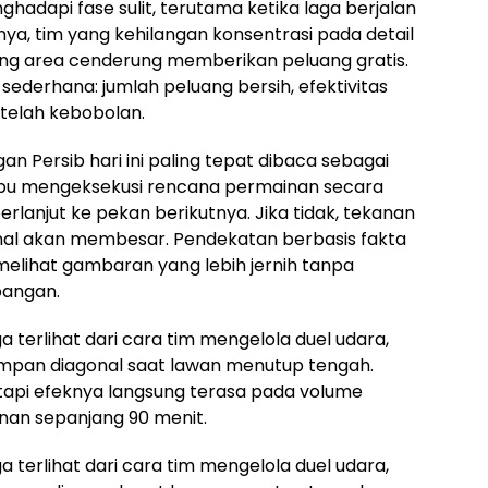
nghadapi fase sulit, terutama ketika laga berjalan
nya, tim yang kehilangan konsentrasi pada detail
ing area cenderung memberikan peluang gratis.
derhana: jumlah peluang bersih, efektivitas
telah kebobolan.
 Persib hari ini paling tepat dibaca sebagai
mpu mengeksekusi rencana permainan secara
rlanjut ke pekan berikutnya. Jika tidak, tekanan
rnal akan membesar. Pendekatan berbasis fakta
lihat gambaran yang lebih jernih tanpa
apangan.
a terlihat dari cara tim mengelola duel udara,
i umpan diagonal saat lawan menutup tengah.
tetapi efeknya langsung terasa pada volume
nan sepanjang 90 menit.
a terlihat dari cara tim mengelola duel udara,