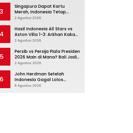
Singapura Dapat Kartu
3
Merah, Indonesia Tetap
Gagal Menang: Di Sini
2 Agustus 2026
Pertandingan Berbelok
Hasil Indonesia All Stars vs
4
Aston Villa 1-3: Arkhan Kaka
Balas, Villa Tetap Terlalu Rapi
2 Agustus 2026
Persib vs Persija Piala Presiden
5
2026 Main di Mana? Bali Jadi
Venue Semifinal, Ritmenya
2 Agustus 2026
Beda
John Herdman Setelah
6
Indonesia Gagal Lolos
Semifinal Piala AFF 2026:
8 Agustus 2026
Ritme Ada, Kematangan
Belum Penuh