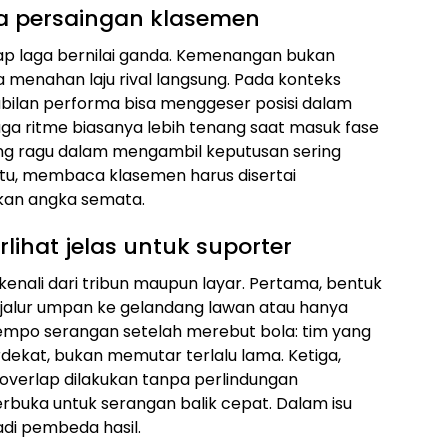
a persaingan klasemen
tiap laga bernilai ganda. Kemenangan bukan
menahan laju rival langsung. Pada konteks
abilan performa bisa menggeser posisi dalam
a ritme biasanya lebih tenang saat masuk fase
ang ragu dalam mengambil keputusan sering
itu, membaca klasemen harus disertai
kan angka semata.
rlihat jelas untuk suporter
kenali dari tribun maupun layar. Pertama, bentuk
 jalur umpan ke gelandang lawan atau hanya
tempo serangan setelah merebut bola: tim yang
ekat, bukan memutar terlalu lama. Ketiga,
a overlap dilakukan tanpa perlindungan
erbuka untuk serangan balik cepat. Dalam isu
jadi pembeda hasil.