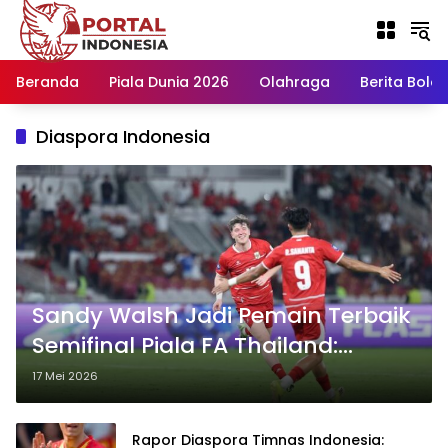
Langsung
ke
konten
Beranda
Piala Dunia 2026
Olahraga
Berita Bola H
Diaspora Indonesia
Sandy Walsh Jadi Pemain Terbaik
Semifinal Piala FA Thailand:
Dampaknya untuk Timnas
17 Mei 2026
Indonesia
Rapor Diaspora Timnas Indonesia: