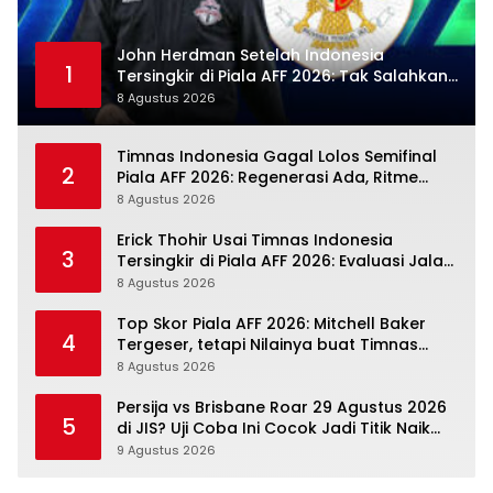
John Herdman Setelah Indonesia
1
Tersingkir di Piala AFF 2026: Tak Salahkan
Wasit, Mitchell Baker Tetap Jadi Modal
8 Agustus 2026
Timnas Indonesia Gagal Lolos Semifinal
2
Piala AFF 2026: Regenerasi Ada, Ritme
Kompetisi Masih Harus Mengejar
8 Agustus 2026
Erick Thohir Usai Timnas Indonesia
3
Tersingkir di Piala AFF 2026: Evaluasi Jalan,
Agenda Berikutnya Sudah Dekat
8 Agustus 2026
Top Skor Piala AFF 2026: Mitchell Baker
4
Tergeser, tetapi Nilainya buat Timnas
Indonesia Justru Naik
8 Agustus 2026
Persija vs Brisbane Roar 29 Agustus 2026
5
di JIS? Uji Coba Ini Cocok Jadi Titik Naik
Macan Kemayoran
9 Agustus 2026