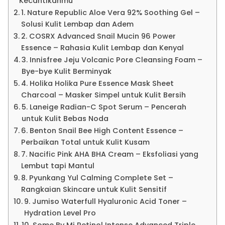
Kecantikanmu
1. Nature Republic Aloe Vera 92% Soothing Gel –
Solusi Kulit Lembap dan Adem
2. COSRX Advanced Snail Mucin 96 Power
Essence – Rahasia Kulit Lembap dan Kenyal
3. Innisfree Jeju Volcanic Pore Cleansing Foam –
Bye-bye Kulit Berminyak
4. Holika Holika Pure Essence Mask Sheet
Charcoal – Masker Simpel untuk Kulit Bersih
5. Laneige Radian-C Spot Serum – Pencerah
untuk Kulit Bebas Noda
6. Benton Snail Bee High Content Essence –
Perbaikan Total untuk Kulit Kusam
7. Nacific Pink AHA BHA Cream – Eksfoliasi yang
Lembut tapi Mantul
8. Pyunkang Yul Calming Complete Set –
Rangkaian Skincare untuk Kulit Sensitif
9. Jumiso Waterfull Hyaluronic Acid Toner –
Hydration Level Pro
10. Some By Mi Retinol Intense Advanced Triple