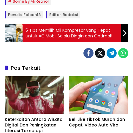
Some By Mi Retinol
Penulis: Falcon13
Editor: Redaksi
5 Tips Memilih Oli Kompresor yang Tepat
untuk AC Mobil Selalu Dingin dan Optimal!
Pos Terkait
Keterkaitan Antara Wisata
Beli Like TikTok Murah dan
Digital Dan Peningkatan
Cepat, Video Auto Viral
Literasi Teknologi