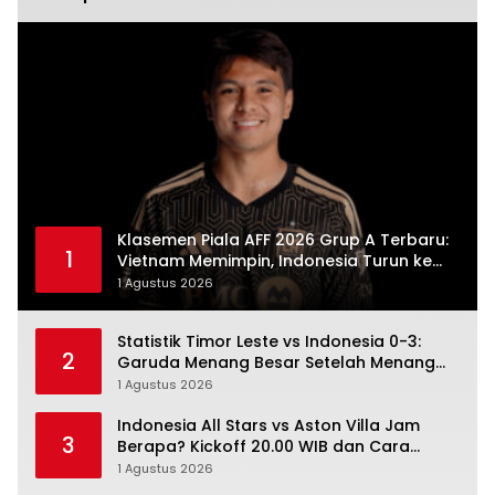
Klasemen Piala AFF 2026 Grup A Terbaru:
1
Vietnam Memimpin, Indonesia Turun ke
Posisi Tiga
1 Agustus 2026
Statistik Timor Leste vs Indonesia 0-3:
2
Garuda Menang Besar Setelah Menang
Angka Lebih Dulu
1 Agustus 2026
Indonesia All Stars vs Aston Villa Jam
3
Berapa? Kickoff 20.00 WIB dan Cara
Nonton Resminya
1 Agustus 2026