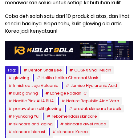
menawarkan solusi untuk setiap kebutuhan kulit.
Coba deh salah satu dari 10 produk di atas, dan lihat
sendiri hasilnya. Siapa tahu, kulit glowing ala artis
Korea jadi kenyataan!
Tag:
Benton Snail Bee
COSRX Snail Mucin
glowing
Holika Holika Charcoal Mask
Innisfree Jeju Volcanic
Jumiso Hyaluronic Acid
kulit glowing
Laneige Radian-C
Nacific Pink AHA BHA
Nature Republic Aloe Vera
perawatan kulit glowing
produk skincare terbaik
Pyunkang Yul
rekomendasi skincare
skincare anti-aging
skincare awet muda
skincare hidrasi
skincare Korea