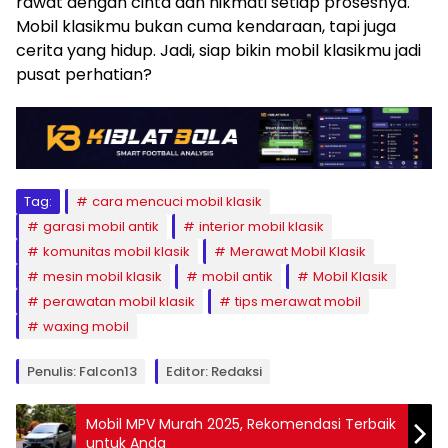
rawat dengan cinta dan nikmati setiap prosesnya.
Mobil klasikmu bukan cuma kendaraan, tapi juga
cerita yang hidup. Jadi, siap bikin mobil klasikmu jadi
pusat perhatian?
Tag:
cara mencuci mobil klasik
garasi mobil antik
interior mobil klasik
komunitas mobil klasik
Merawat Mobil Klasik
mesin mobil klasik
mobil antik
Mobil Klasik
perawatan mobil klasik
tips merawat mobil
waxing mobil
Penulis: Falcon13
Editor: Redaksi
Mobil MPV Murah 2025, Rekomendasi Terbaik
untuk Anda