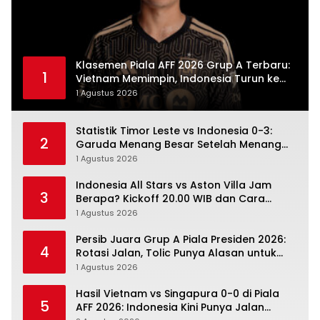
Klasemen Piala AFF 2026 Grup A Terbaru:
1
Vietnam Memimpin, Indonesia Turun ke
Posisi Tiga
1 Agustus 2026
Statistik Timor Leste vs Indonesia 0-3:
2
Garuda Menang Besar Setelah Menang
Angka Lebih Dulu
1 Agustus 2026
Indonesia All Stars vs Aston Villa Jam
3
Berapa? Kickoff 20.00 WIB dan Cara
Nonton Resminya
1 Agustus 2026
Persib Juara Grup A Piala Presiden 2026:
4
Rotasi Jalan, Tolic Punya Alasan untuk
Percaya
1 Agustus 2026
Hasil Vietnam vs Singapura 0-0 di Piala
5
AFF 2026: Indonesia Kini Punya Jalan