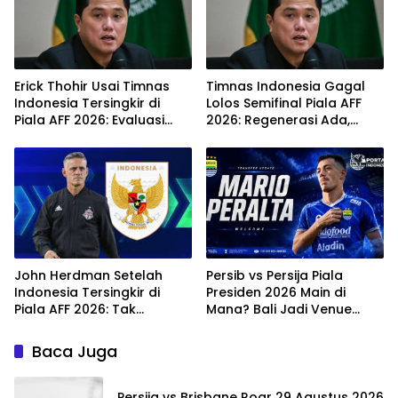
Erick Thohir Usai Timnas
Timnas Indonesia Gagal
Indonesia Tersingkir di
Lolos Semifinal Piala AFF
Piala AFF 2026: Evaluasi
2026: Regenerasi Ada,
Jalan, Agenda Berikutnya
Ritme Kompetisi Masih
Sudah Dekat
Harus Mengejar
John Herdman Setelah
Persib vs Persija Piala
Indonesia Tersingkir di
Presiden 2026 Main di
Piala AFF 2026: Tak
Mana? Bali Jadi Venue
Salahkan Wasit, Mitchell
Semifinal, Ritmenya Beda
Baker Tetap Jadi Modal
Baca Juga
Persija vs Brisbane Roar 29 Agustus 2026