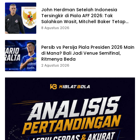
John Herdman Setelah Indonesia
Tersingkir di Piala AFF 2026: Tak
Salahkan Wasit, Mitchell Baker Tetap
Jadi Modal
8 Agustus 2026
Persib vs Persija Piala Presiden 2026 Main
di Mana? Bali Jadi Venue Semifinal,
Ritmenya Beda
2 Agustus 2026