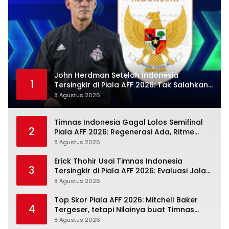
John Herdman Setelah Indonesia
1
Tersingkir di Piala AFF 2026: Tak Salahkan
Wasit, Mitchell Baker Tetap Jadi Modal
8 Agustus 2026
Timnas Indonesia Gagal Lolos Semifinal
2
Piala AFF 2026: Regenerasi Ada, Ritme
Kompetisi Masih Harus Mengejar
8 Agustus 2026
Erick Thohir Usai Timnas Indonesia
3
Tersingkir di Piala AFF 2026: Evaluasi Jalan,
Agenda Berikutnya Sudah Dekat
8 Agustus 2026
Top Skor Piala AFF 2026: Mitchell Baker
4
Tergeser, tetapi Nilainya buat Timnas
Indonesia Justru Naik
8 Agustus 2026