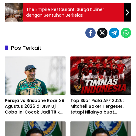
The Empire Restaurant, Surga Kuliner
dengan Sentuhan Berkelas
Pos Terkait
Persija vs Brisbane Roar 29
Top Skor Piala AFF 2026:
Agustus 2026 di JIS? Uji
Mitchell Baker Tergeser,
Coba Ini Cocok Jadi Titik
tetapi Nilainya buat
Naik Macan Kemayoran
Timnas Indonesia Justru
Naik