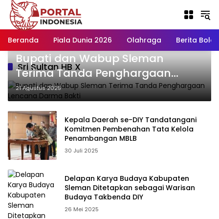
Langsung
ke
konten
Beranda
Piala Dunia 2026
Olahraga
Berita Bola H
Bupati dan Wabup Sleman
Sri Sultan HB X
Terima Tanda Penghargaan
Lencana Darma Bakti
21 Agustus 2025
Kepala Daerah se-DIY Tandatangani
Komitmen Pembenahan Tata Kelola
Penambangan MBLB
30 Juli 2025
Delapan Karya Budaya Kabupaten
Sleman Ditetapkan sebagai Warisan
Budaya Takbenda DIY
26 Mei 2025