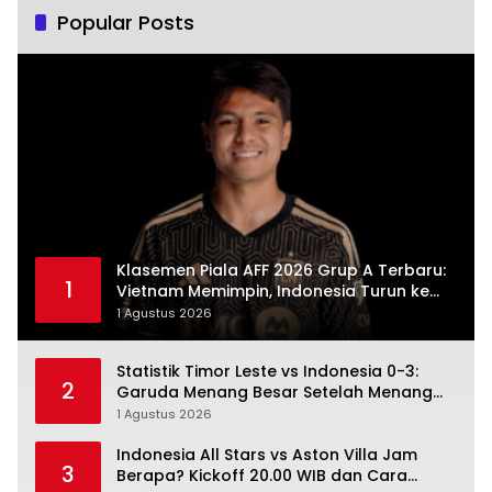
Popular Posts
Klasemen Piala AFF 2026 Grup A Terbaru:
1
Vietnam Memimpin, Indonesia Turun ke
Posisi Tiga
1 Agustus 2026
Statistik Timor Leste vs Indonesia 0-3:
2
Garuda Menang Besar Setelah Menang
Angka Lebih Dulu
1 Agustus 2026
Indonesia All Stars vs Aston Villa Jam
3
Berapa? Kickoff 20.00 WIB dan Cara