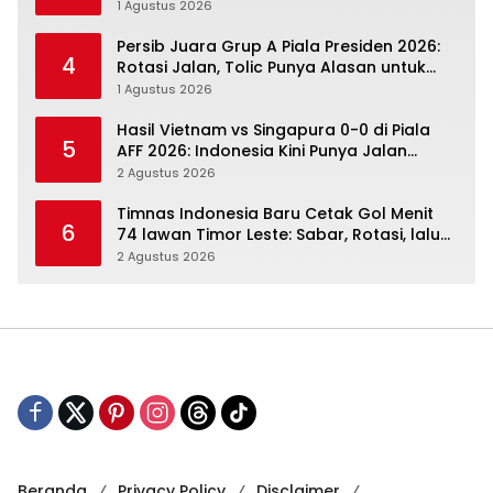
Nonton Resminya
1 Agustus 2026
Persib Juara Grup A Piala Presiden 2026:
4
Rotasi Jalan, Tolic Punya Alasan untuk
Percaya
1 Agustus 2026
Hasil Vietnam vs Singapura 0-0 di Piala
5
AFF 2026: Indonesia Kini Punya Jalan
Terbuka
2 Agustus 2026
Timnas Indonesia Baru Cetak Gol Menit
6
74 lawan Timor Leste: Sabar, Rotasi, lalu
Pecah
2 Agustus 2026
Beranda
Privacy Policy
Disclaimer