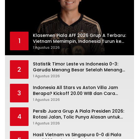
Klasemen Piala AFF 2026 Grup A Terbaru:
1
Vietnam Memimpin, Indonesia Turun ke
Posisi Tiga
1 Agustus 2026
Statistik Timor Leste vs Indonesia 0-3:
2
Garuda Menang Besar Setelah Menang
Angka Lebih Dulu
1 Agustus 2026
Indonesia All Stars vs Aston Villa Jam
3
Berapa? Kickoff 20.00 WIB dan Cara
Nonton Resminya
1 Agustus 2026
Persib Juara Grup A Piala Presiden 2026:
4
Rotasi Jalan, Tolic Punya Alasan untuk
Percaya
1 Agustus 2026
Hasil Vietnam vs Singapura 0-0 di Piala