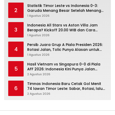
Statistik Timor Leste vs Indonesia 0-3:
2
Garuda Menang Besar Setelah Menang
Angka Lebih Dulu
1 Agustus 2026
Indonesia All Stars vs Aston Villa Jam
3
Berapa? Kickoff 20.00 WIB dan Cara
Nonton Resminya
1 Agustus 2026
Persib Juara Grup A Piala Presiden 2026:
4
Rotasi Jalan, Tolic Punya Alasan untuk
Percaya
1 Agustus 2026
Hasil Vietnam vs Singapura 0-0 di Piala
5
AFF 2026: Indonesia Kini Punya Jalan
Terbuka
2 Agustus 2026
Timnas Indonesia Baru Cetak Gol Menit
6
74 lawan Timor Leste: Sabar, Rotasi, lalu
Pecah
2 Agustus 2026