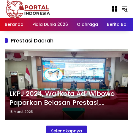
Langsung
ke
konten
Beranda
Piala Dunia 2026
Olahraga
Berita Bola H
Prestasi Daerah
LKPJ 2024, Walikota Adi Wibowo
Paparkan Belasan Prestasi,
diantaranya Top 5 Tingkat Kota
18 Maret 2025
se-Indonesia. Ini Kategorinya
Selengkapnya