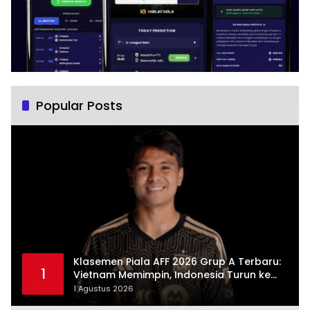
Popular Posts
Klasemen Piala AFF 2026 Grup A Terbaru:
1
Vietnam Memimpin, Indonesia Turun ke
Posisi Tiga
1 Agustus 2026