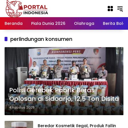
Langsung
ke
konten
Beranda
Piala Dunia 2026
Olahraga
Berita Bola H
perlindungan konsumen
Polisi Gerebek Pabrik Beras
Oplosan di Sidoarjo, 12,5 Ton Disita
4 Agustus 2025
Beredar Kosmetik Ilegal, Produk Fallin