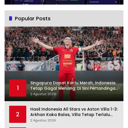
Popular Posts
Singapura Dapat Kartu Merah, Indonesia
1
Tetap Gagal Menang: Di Sini Pertandingan
Berbelok
2 Agustus 2026
Hasil Indonesia All Stars vs Aston Villa 1-3:
2
Arkhan Kaka Balas, Villa Tetap Terlalu
Rapi
2 Agustus 2026