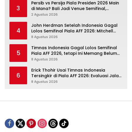
Persib vs Persija Piala Presiden 2026 Main
3
di Mana? Bali Jadi Venue Semifinal,
Ritmenya Beda
2 Agustus 2026
John Herdman Setelah Indonesia Gagal
4
Lolos Semifinal Piala AFF 2026: Mitchell
Baker Menjanjikan, Pemain Senior Terpukul
8 Agustus 2026
Timnas Indonesia Gagal Lolos Semifinal
5
Piala AFF 2026, tetapi Ini Memang Belum
Garis Akhir
8 Agustus 2026
Erick Thohir Usai Timnas Indonesia
6
Tersingkir di Piala AFF 2026: Evaluasi Jalan,
Agenda Berikutnya Menunggu
8 Agustus 2026