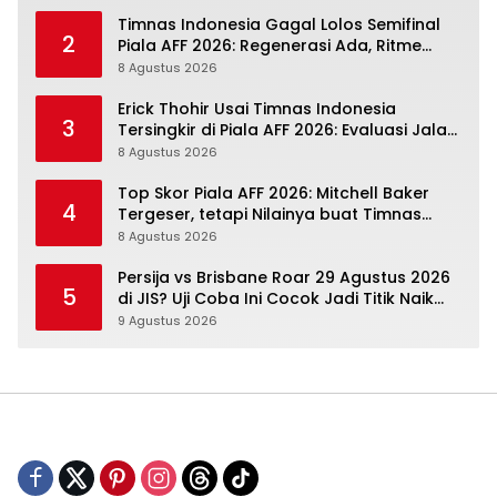
Timnas Indonesia Gagal Lolos Semifinal
2
Piala AFF 2026: Regenerasi Ada, Ritme
Kompetisi Masih Harus Mengejar
8 Agustus 2026
Erick Thohir Usai Timnas Indonesia
3
Tersingkir di Piala AFF 2026: Evaluasi Jalan,
Agenda Berikutnya Sudah Dekat
8 Agustus 2026
Top Skor Piala AFF 2026: Mitchell Baker
4
Tergeser, tetapi Nilainya buat Timnas
Indonesia Justru Naik
8 Agustus 2026
Persija vs Brisbane Roar 29 Agustus 2026
5
di JIS? Uji Coba Ini Cocok Jadi Titik Naik
Macan Kemayoran
9 Agustus 2026