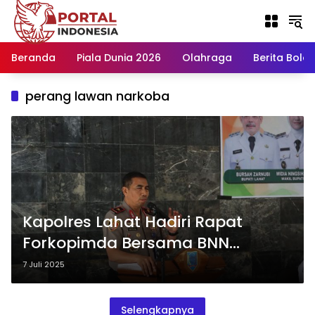
Langsung
ke
konten
Beranda
Piala Dunia 2026
Olahraga
Berita Bola H
perang lawan narkoba
Kapolres Lahat Hadiri Rapat
Forkopimda Bersama BNN
Sumsel, Perkuat Sinergi Perang
7 Juli 2025
Melawan Narkoba
Selengkapnya