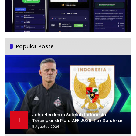
Popular Posts
John Herdman Setelah Indonesia
1
Tersingkir di Piala AFF 2026: Tak Salahkan
Wasit, Mitchell Baker Tetap Jadi Modal
8 Agustus 2026