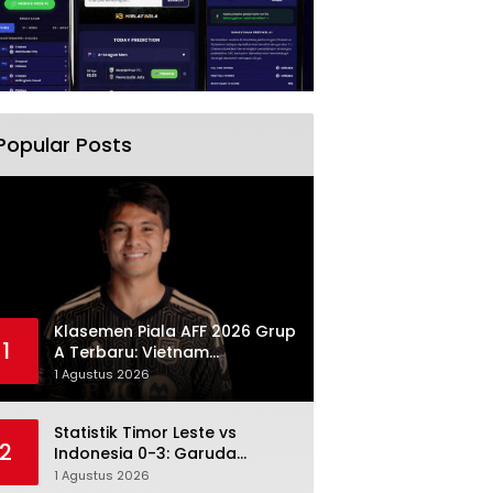
Popular Posts
Klasemen Piala AFF 2026 Grup
1
A Terbaru: Vietnam
Memimpin, Indonesia Turun ke
1 Agustus 2026
Posisi Tiga
Statistik Timor Leste vs
2
Indonesia 0-3: Garuda
Menang Besar Setelah
1 Agustus 2026