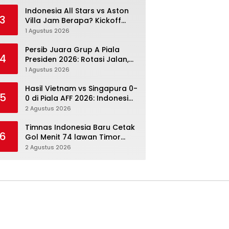
Menang Angka Lebih Dulu
Indonesia All Stars vs Aston
3
Villa Jam Berapa? Kickoff
20.00 WIB dan Cara Nonton
1 Agustus 2026
Resminya
Persib Juara Grup A Piala
4
Presiden 2026: Rotasi Jalan,
Tolic Punya Alasan untuk
1 Agustus 2026
Percaya
Hasil Vietnam vs Singapura 0-
5
0 di Piala AFF 2026: Indonesia
Kini Punya Jalan Terbuka
2 Agustus 2026
Timnas Indonesia Baru Cetak
6
Gol Menit 74 lawan Timor
Leste: Sabar, Rotasi, lalu
2 Agustus 2026
Pecah