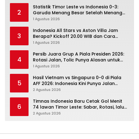
Statistik Timor Leste vs Indonesia 0-3:
2
Garuda Menang Besar Setelah Menang
Angka Lebih Dulu
1 Agustus 2026
Indonesia All Stars vs Aston Villa Jam
3
Berapa? Kickoff 20.00 WIB dan Cara
Nonton Resminya
1 Agustus 2026
Persib Juara Grup A Piala Presiden 2026:
4
Rotasi Jalan, Tolic Punya Alasan untuk
Percaya
1 Agustus 2026
Hasil Vietnam vs Singapura 0-0 di Piala
5
AFF 2026: Indonesia Kini Punya Jalan
Terbuka
2 Agustus 2026
Timnas Indonesia Baru Cetak Gol Menit
6
74 lawan Timor Leste: Sabar, Rotasi, lalu
Pecah
2 Agustus 2026