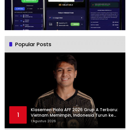
Popular Posts
Klasemen Piala AFF 2026 Grup A Terbaru:
1
Vietnam Memimpin, Indonesia Turun ke
Posisi Tiga
1 Agustus 2026