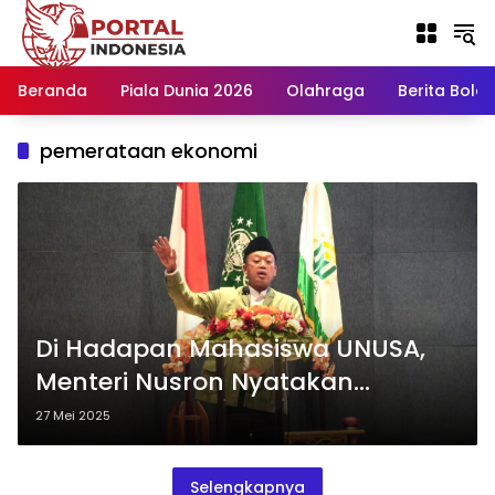
Langsung
ke
konten
Beranda
Piala Dunia 2026
Olahraga
Berita Bola H
pemerataan ekonomi
Di Hadapan Mahasiswa UNUSA,
Menteri Nusron Nyatakan
Kebijakan Plasma Ada untuk
27 Mei 2025
Pemerataan Ekonomi
Selengkapnya