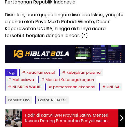
Pertahanan Republik Indonesia.
Disisi lain, acara juga dengan diisi sesi diskusi, yang itu
dipandu oleh Priyo Mukti Pribadi Winoto, Dosen
Keperawatan UNUSA, hingga akhirnya acara
tersebut berjalan dengan lancar. (*)
Tag:
keadilan sosial
kebijakan plasma
Mahasiswa
Menteri Ketenagakerjaan
NUSRON WAHID
pemerataan ekonomi
UNUSA
Penulis: Eko
Editor: REDAKSI
Hadir di Kanwil BPN Provinsi Jatim, Menteri
Nusron Dorong Percepatan Penyelesaian
Masalah Pertanahan