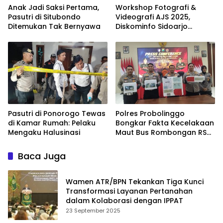
Anak Jadi Saksi Pertama,
Workshop Fotografi &
Pasutri di Situbondo
Videografi AJS 2025,
Ditemukan Tak Bernyawa
Diskominfo Sidoarjo
Dorong Kreator Lokal
Angkat Sejarah dan
Budaya
Pasutri di Ponorogo Tewas
Polres Probolinggo
di Kamar Rumah: Pelaku
Bongkar Fakta Kecelakaan
Mengaku Halusinasi
Maut Bus Rombongan RS
Bina Sehat di Bromo
Baca Juga
Wamen ATR/BPN Tekankan Tiga Kunci
Transformasi Layanan Pertanahan
dalam Kolaborasi dengan IPPAT
23 September 2025