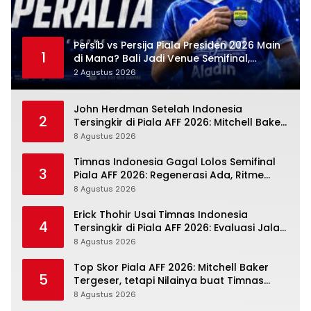
Persib vs Persija Piala Presiden 2026 Main
1
di Mana? Bali Jadi Venue Semifinal,
Ritmenya Beda
2 Agustus 2026
John Herdman Setelah Indonesia
2
Tersingkir di Piala AFF 2026: Mitchell Baker
Tumbuh, Adaptasi ASEAN Belum Tuntas
8 Agustus 2026
Timnas Indonesia Gagal Lolos Semifinal
3
Piala AFF 2026: Regenerasi Ada, Ritme
Kompetisi Masih Harus Mengejar
8 Agustus 2026
Erick Thohir Usai Timnas Indonesia
4
Tersingkir di Piala AFF 2026: Evaluasi Jalan,
Agenda Berikutnya Sudah Dekat
8 Agustus 2026
Top Skor Piala AFF 2026: Mitchell Baker
5
Tergeser, tetapi Nilainya buat Timnas
Indonesia Justru Naik
8 Agustus 2026