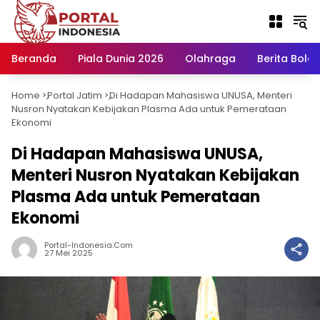
Langsung
ke
konten
Beranda
Piala Dunia 2026
Olahraga
Berita Bola H
Home
Portal Jatim
Di Hadapan Mahasiswa UNUSA, Menteri
-
-
Nusron Nyatakan Kebijakan Plasma Ada untuk Pemerataan
Ekonomi
Di Hadapan Mahasiswa UNUSA,
Menteri Nusron Nyatakan Kebijakan
Plasma Ada untuk Pemerataan
Ekonomi
Portal-Indonesia.com
27 Mei 2025