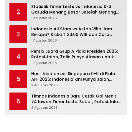
Statistik Timor Leste vs Indonesia 0-3:
2
Garuda Menang Besar Setelah Menang
Angka Lebih Dulu
1 Agustus 2026
Indonesia All Stars vs Aston Villa Jam
3
Berapa? Kickoff 20.00 WIB dan Cara
Nonton Resminya
1 Agustus 2026
Persib Juara Grup A Piala Presiden 2026:
4
Rotasi Jalan, Tolic Punya Alasan untuk
Percaya
1 Agustus 2026
Hasil Vietnam vs Singapura 0-0 di Piala
5
AFF 2026: Indonesia Kini Punya Jalan
Terbuka
2 Agustus 2026
Timnas Indonesia Baru Cetak Gol Menit
6
74 lawan Timor Leste: Sabar, Rotasi, lalu
Pecah
2 Agustus 2026