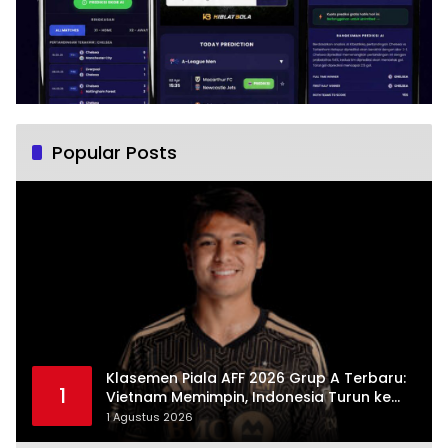
Popular Posts
Klasemen Piala AFF 2026 Grup A Terbaru:
1
Vietnam Memimpin, Indonesia Turun ke
Posisi Tiga
1 Agustus 2026