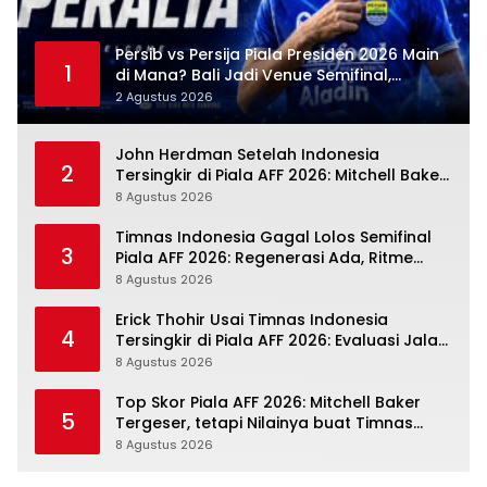
Persib vs Persija Piala Presiden 2026 Main
1
di Mana? Bali Jadi Venue Semifinal,
Ritmenya Beda
2 Agustus 2026
John Herdman Setelah Indonesia
2
Tersingkir di Piala AFF 2026: Mitchell Baker
Tumbuh, Adaptasi ASEAN Belum Tuntas
8 Agustus 2026
Timnas Indonesia Gagal Lolos Semifinal
3
Piala AFF 2026: Regenerasi Ada, Ritme
Kompetisi Masih Harus Mengejar
8 Agustus 2026
Erick Thohir Usai Timnas Indonesia
4
Tersingkir di Piala AFF 2026: Evaluasi Jalan,
Agenda Berikutnya Sudah Dekat
8 Agustus 2026
Top Skor Piala AFF 2026: Mitchell Baker
5
Tergeser, tetapi Nilainya buat Timnas
Indonesia Justru Naik
8 Agustus 2026