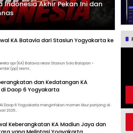
 Indonesia Akhir Pekan Ini dan
mnas
dwal KA Batavia dari Stasiun Yogyakarta ke
reta api (KA) Batavia relasi Stasiun Solo Balapan -
mbir (pp) resmi…
berangkatan dan Kedatangan KA
di Daop 6 Yogyakarta
AI Daop 6 Yogyakarta menginfokan momen libur panjang di
uari 2025…
wal Keberangkatan KA Madiun Jaya dan
ara yang Melintasi Yogyakarta