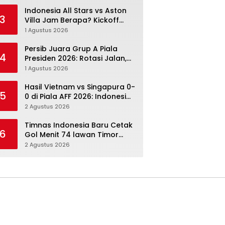
Menang Angka Lebih Dulu
Indonesia All Stars vs Aston
3
Villa Jam Berapa? Kickoff
20.00 WIB dan Cara Nonton
1 Agustus 2026
Resminya
Persib Juara Grup A Piala
4
Presiden 2026: Rotasi Jalan,
Tolic Punya Alasan untuk
1 Agustus 2026
Percaya
Hasil Vietnam vs Singapura 0-
5
0 di Piala AFF 2026: Indonesia
Kini Punya Jalan Terbuka
2 Agustus 2026
Timnas Indonesia Baru Cetak
6
Gol Menit 74 lawan Timor
Leste: Sabar, Rotasi, lalu
2 Agustus 2026
Pecah