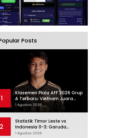
Popular Posts
Klasemen Piala AFF 2026 Grup
1
A Terbaru: Vietnam Juara
Grup, Singapura Lolos,
1 Agustus 2026
Indonesia Gugur
Statistik Timor Leste vs
2
Indonesia 0-3: Garuda
Menang Besar Setelah
1 Agustus 2026