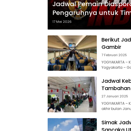
Jadwal Pemain Diaspora
Pengaruhnya untuk Ti
17 Mei 2026
Berikut Ja
Gambir
7 Februari 2025
YOGYAKARTA – Ke
Yogyakarta – Ga
Jadwal Ke
Tambahan 
27 Januari 2025
YOGYAKARTA – K
akhir bulan Jan
Simak Jad
Sancaka Ut