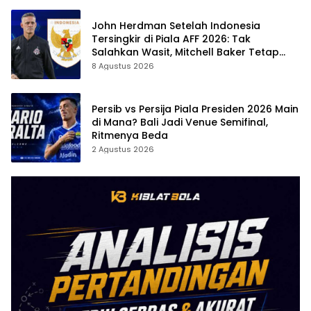
John Herdman Setelah Indonesia
Tersingkir di Piala AFF 2026: Tak
Salahkan Wasit, Mitchell Baker Tetap
Jadi Modal
8 Agustus 2026
Persib vs Persija Piala Presiden 2026 Main
di Mana? Bali Jadi Venue Semifinal,
Ritmenya Beda
2 Agustus 2026