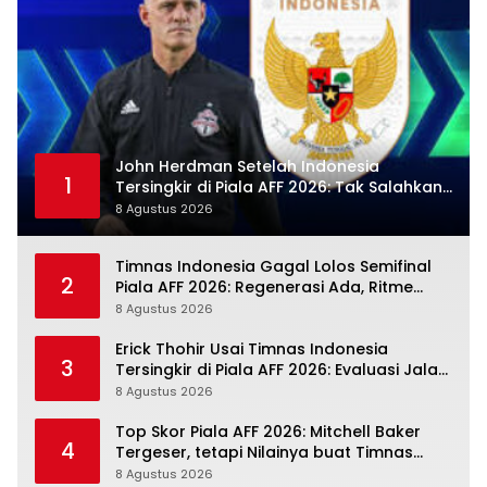
John Herdman Setelah Indonesia
1
Tersingkir di Piala AFF 2026: Tak Salahkan
Wasit, Mitchell Baker Tetap Jadi Modal
8 Agustus 2026
Timnas Indonesia Gagal Lolos Semifinal
2
Piala AFF 2026: Regenerasi Ada, Ritme
Kompetisi Masih Harus Mengejar
8 Agustus 2026
Erick Thohir Usai Timnas Indonesia
3
Tersingkir di Piala AFF 2026: Evaluasi Jalan,
Agenda Berikutnya Sudah Dekat
8 Agustus 2026
Top Skor Piala AFF 2026: Mitchell Baker
4
Tergeser, tetapi Nilainya buat Timnas
Indonesia Justru Naik
8 Agustus 2026