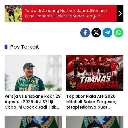
Persib di Ambang Hattrick Juara: Skenario
Kunci Penentu Gelar BRI Super League
2025/2026
Pos Terkait
Persija vs Brisbane Roar 29
Top Skor Piala AFF 2026:
Agustus 2026 di JIS? Uji
Mitchell Baker Tergeser,
Coba Ini Cocok Jadi Titik
tetapi Nilainya buat
Naik Macan Kemayoran
Timnas Indonesia Justru
Naik