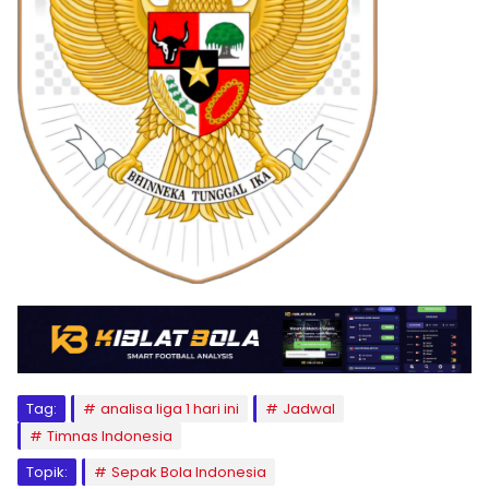
Tag:
analisa liga 1 hari ini
Jadwal
Timnas Indonesia
Topik:
Sepak Bola Indonesia