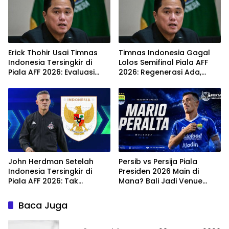
Erick Thohir Usai Timnas
Timnas Indonesia Gagal
Indonesia Tersingkir di
Lolos Semifinal Piala AFF
Piala AFF 2026: Evaluasi
2026: Regenerasi Ada,
Jalan, Agenda Berikutnya
Ritme Kompetisi Masih
Sudah Dekat
Harus Mengejar
John Herdman Setelah
Persib vs Persija Piala
Indonesia Tersingkir di
Presiden 2026 Main di
Piala AFF 2026: Tak
Mana? Bali Jadi Venue
Salahkan Wasit, Mitchell
Semifinal, Ritmenya Beda
Baker Tetap Jadi Modal
Baca Juga