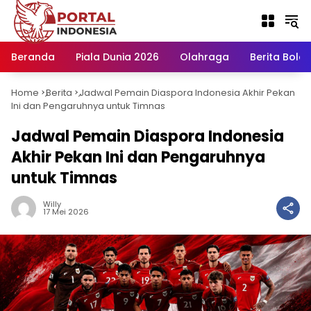
Langsung
ke
konten
Beranda
Piala Dunia 2026
Olahraga
Berita Bola H
Home
Berita
Jadwal Pemain Diaspora Indonesia Akhir Pekan
-
-
Ini dan Pengaruhnya untuk Timnas
Jadwal Pemain Diaspora Indonesia
Akhir Pekan Ini dan Pengaruhnya
untuk Timnas
Willy
17 Mei 2026