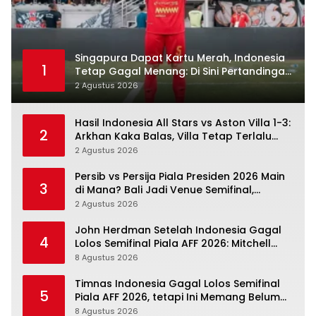
Singapura Dapat Kartu Merah, Indonesia
1
Tetap Gagal Menang: Di Sini Pertandingan
Berbelok
2 Agustus 2026
Hasil Indonesia All Stars vs Aston Villa 1-3:
2
Arkhan Kaka Balas, Villa Tetap Terlalu
Rapi
2 Agustus 2026
Persib vs Persija Piala Presiden 2026 Main
3
di Mana? Bali Jadi Venue Semifinal,
Ritmenya Beda
2 Agustus 2026
John Herdman Setelah Indonesia Gagal
4
Lolos Semifinal Piala AFF 2026: Mitchell
Baker Menjanjikan, Pemain Senior Terpukul
8 Agustus 2026
Timnas Indonesia Gagal Lolos Semifinal
5
Piala AFF 2026, tetapi Ini Memang Belum
Garis Akhir
8 Agustus 2026