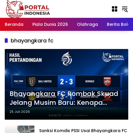
Langsung
ke
konten
Beranda
Piala Dunia 2026
Olahraga
Berita Bola H
bhayangkara fc
Bhayangkara FC Rombak Skuad
Jelang Musim Baru: Kenapa
Langkah Ini Masuk Akal?
25 Juli 2026
Sanksi Komdis PSSI Usai Bhayangkara FC