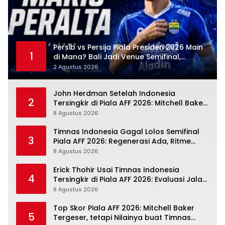
Persib vs Persija Piala Presiden 2026 Main
1
di Mana? Bali Jadi Venue Semifinal,
Ritmenya Beda
2 Agustus 2026
John Herdman Setelah Indonesia
2
Tersingkir di Piala AFF 2026: Mitchell Baker
Tumbuh, Adaptasi ASEAN Belum Tuntas
8 Agustus 2026
Timnas Indonesia Gagal Lolos Semifinal
3
Piala AFF 2026: Regenerasi Ada, Ritme
Kompetisi Masih Harus Mengejar
8 Agustus 2026
Erick Thohir Usai Timnas Indonesia
4
Tersingkir di Piala AFF 2026: Evaluasi Jalan,
Agenda Berikutnya Sudah Dekat
8 Agustus 2026
Top Skor Piala AFF 2026: Mitchell Baker
5
Tergeser, tetapi Nilainya buat Timnas