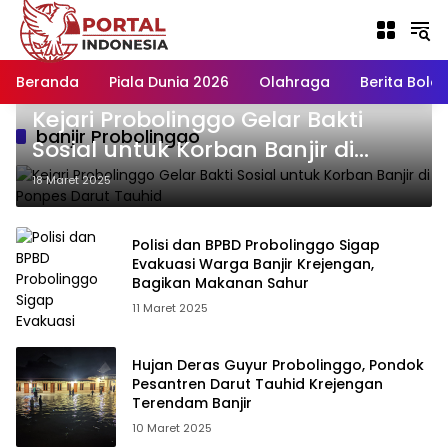
Langsung
ke
konten
Beranda
Piala Dunia 2026
Olahraga
Berita Bola H
Kejari Probolinggo Gelar Bakti
banjir Probolinggo
Sosial untuk Korban Banjir di
Ponpes Darut Tauhid
18 Maret 2025
Polisi dan BPBD Probolinggo Sigap
Evakuasi Warga Banjir Krejengan,
Bagikan Makanan Sahur
11 Maret 2025
Hujan Deras Guyur Probolinggo, Pondok
Pesantren Darut Tauhid Krejengan
Terendam Banjir
10 Maret 2025