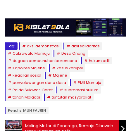
Tag:
aksi demonstrasi
aksi solidaritas
Cakrawala Mamuju
Desa Onang
dugaan pembunuhan berencana
hukum adil
Kapolres Majene
kasus korupsi
keadilan sosial
Majene
penyelewengan dana desa
PMII Mamuju
Polda Sulawesi Barat
supremasi hukum
tanah Malaqbi
tuntutan masyarakat
Penulis: MUH FAJRIN
Maling Motor di Ponorogo, Remaja Dibawah