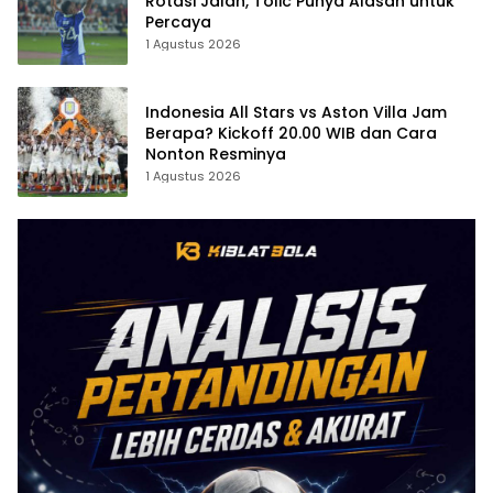
Rotasi Jalan, Tolic Punya Alasan untuk
Percaya
1 Agustus 2026
Indonesia All Stars vs Aston Villa Jam
Berapa? Kickoff 20.00 WIB dan Cara
Nonton Resminya
1 Agustus 2026