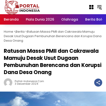
Langsung
ke
konten
Beranda
Piala Dunia 2026
Olahraga
Berita Bola H
Home
Berita
Ratusan Massa PMII dan Cakrawala Mamuju
-
-
Desak Usut Dugaan Pembunuhan Berencana dan Korupsi Dana
Desa Onang
Ratusan Massa PMII dan Cakrawala
Mamuju Desak Usut Dugaan
Pembunuhan Berencana dan Korupsi
Dana Desa Onang
Portal-Indonesia.com
3 Desember 2024