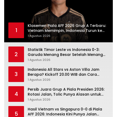
Klasemen Piala AFF 2026 Grup A Terbaru:
1
Vietnam Memimpin, Indonesia Turun ke
Posisi Tiga
1 Agustus 2026
Statistik Timor Leste vs Indonesia 0-3:
2
Garuda Menang Besar Setelah Menang
Angka Lebih Dulu
1 Agustus 2026
Indonesia All Stars vs Aston Villa Jam
3
Berapa? Kickoff 20.00 WIB dan Cara
Nonton Resminya
1 Agustus 2026
Persib Juara Grup A Piala Presiden 2026:
4
Rotasi Jalan, Tolic Punya Alasan untuk
Percaya
1 Agustus 2026
Hasil Vietnam vs Singapura 0-0 di Piala
5
AFF 2026: Indonesia Kini Punya Jalan