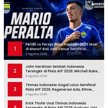
Persib vs Persija Piala Presiden 2026 Main
1
di Mana? Bali Jadi Venue Semifinal,
Ritmenya Beda
2 Agustus 2026
John Herdman Setelah Indonesia
2
Tersingkir di Piala AFF 2026: Mitchell Baker
Tumbuh, Adaptasi ASEAN Belum Tuntas
8 Agustus 2026
Timnas Indonesia Gagal Lolos Semifinal
3
Piala AFF 2026: Regenerasi Ada, Ritme
Kompetisi Masih Harus Mengejar
8 Agustus 2026
Erick Thohir Usai Timnas Indonesia
4
Tersingkir di Piala AFF 2026: Evaluasi Jalan,