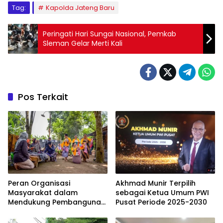
Tag:
Kapolda Jateng Baru
Peringati Hari Sungai Nasional, Pemkab
Sleman Gelar Merti Kali
Pos Terkait
Peran Organisasi
Akhmad Munir Terpilih
Masyarakat dalam
sebagai Ketua Umum PWI
Mendukung Pembangunan
Pusat Periode 2025-2030
Berkelanjutan di Indonesia