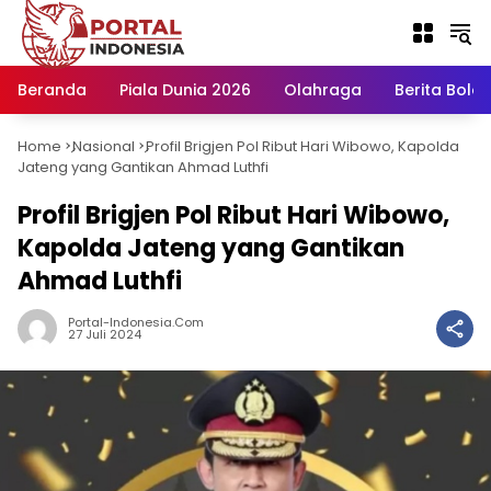
Langsung
ke
konten
Beranda
Piala Dunia 2026
Olahraga
Berita Bola H
Home
Nasional
Profil Brigjen Pol Ribut Hari Wibowo, Kapolda
-
-
Jateng yang Gantikan Ahmad Luthfi
Profil Brigjen Pol Ribut Hari Wibowo,
Kapolda Jateng yang Gantikan
Ahmad Luthfi
Portal-Indonesia.com
27 Juli 2024