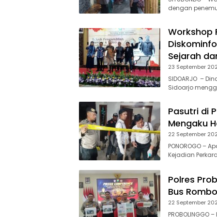
dengan penemuan
Workshop F
Diskominfo
Sejarah da
23 September 20
SIDOARJO – Dina
Sidoarjo mengge
Pasutri di
Mengaku Ha
22 September 20
PONOROGO – Apar
Kejadian Perkar
Polres Pro
Bus Rombon
22 September 20
PROBOLINGGO – P