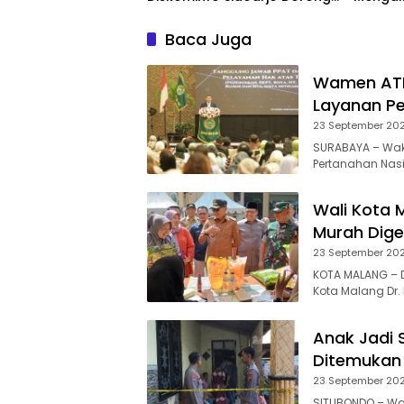
Kreator Lokal Angkat
Sejarah dan Budaya
Baca Juga
Wamen ATR
Layanan Pe
23 September 20
SURABAYA – Waki
Pertanahan Nas
Wali Kota 
Murah Dige
23 September 20
KOTA MALANG – 
Kota Malang Dr. I
Anak Jadi 
Ditemukan
23 September 20
SITUBONDO – Wa