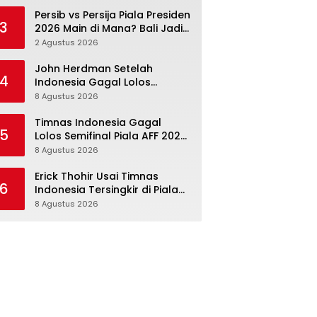
Persib vs Persija Piala Presiden
3
2026 Main di Mana? Bali Jadi
Venue Semifinal, Ritmenya
2 Agustus 2026
Beda
John Herdman Setelah
4
Indonesia Gagal Lolos
Semifinal Piala AFF 2026:
8 Agustus 2026
Mitchell Baker Menjanjikan,
Pemain Senior Terpukul
Timnas Indonesia Gagal
5
Lolos Semifinal Piala AFF 2026,
tetapi Ini Memang Belum
8 Agustus 2026
Garis Akhir
Erick Thohir Usai Timnas
6
Indonesia Tersingkir di Piala
AFF 2026: Evaluasi Jalan,
8 Agustus 2026
Agenda Berikutnya Menunggu