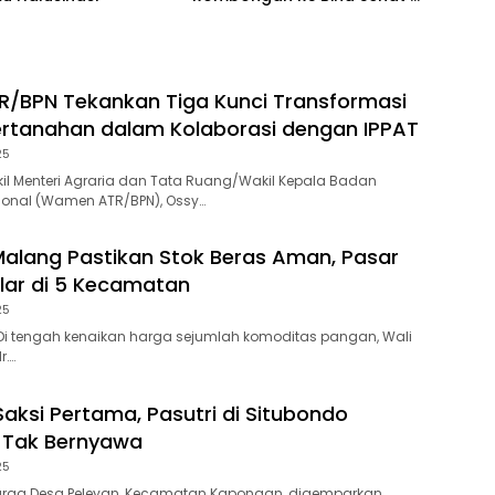
Bromo
/BPN Tekankan Tiga Kunci Transformasi
rtanahan dalam Kolaborasi dengan IPPAT
25
l Menteri Agraria dan Tata Ruang/Wakil Kepala Badan
ional (Wamen ATR/BPN), Ossy…
Malang Pastikan Stok Beras Aman, Pasar
lar di 5 Kecamatan
25
Di tengah kenaikan harga sejumlah komoditas pangan, Wali
r….
Saksi Pertama, Pasutri di Situbondo
 Tak Bernyawa
25
rga Desa Peleyan, Kecamatan Kapongan, digemparkan