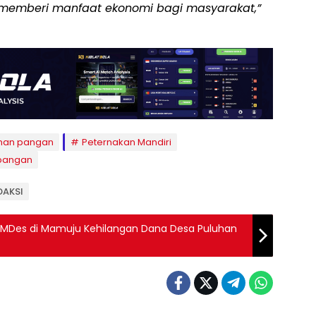
ar memberi manfaat ekonomi bagi masyarakat,”
nan pangan
Peternakan Mandiri
pangan
EDAKSI
BUMDes di Mamuju Kehilangan Dana Desa Puluhan