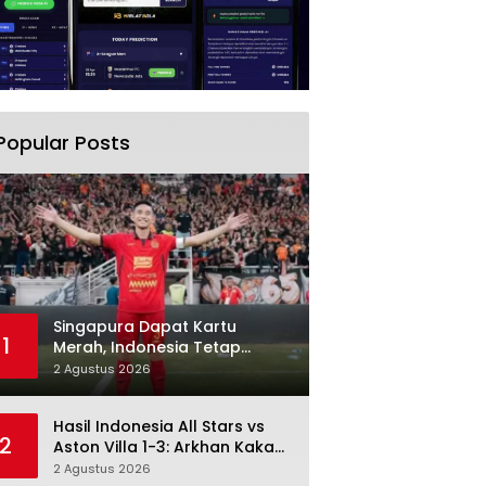
Popular Posts
Singapura Dapat Kartu
1
Merah, Indonesia Tetap
Gagal Menang: Di Sini
2 Agustus 2026
Pertandingan Berbelok
Hasil Indonesia All Stars vs
2
Aston Villa 1-3: Arkhan Kaka
Balas, Villa Tetap Terlalu Rapi
2 Agustus 2026