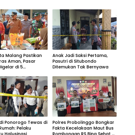
ta Malang Pastikan
Anak Jadi Saksi Pertama,
ras Aman, Pasar
Pasutri di Situbondo
igelar di 5
Ditemukan Tak Bernyawa
atan
 di Ponorogo Tewas di
Polres Probolinggo Bongkar
Rumah: Pelaku
Fakta Kecelakaan Maut Bus
u Halusinasi
Rombongan RS Bina Sehat di