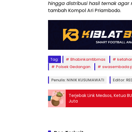
hingga distribusi hasil ternak ag
tambah Kompol Ari Priambodo.
Tag:
Bhabinkamtibmas
ketaha
Polsek Gedangan
swasembada 
Penulis: NINIK KUSUMAWATI
Editor: R
Terjebak Link Medsos, Ketua 
Juta