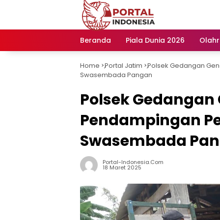
Langsung
ke
konten
Beranda
Piala Dunia 2026
Olah
Home
Portal Jatim
Polsek Gedangan Gen
-
-
Swasembada Pangan
Polsek Gedangan
Pendampingan Pe
Swasembada Pa
Portal-Indonesia.com
18 Maret 2025