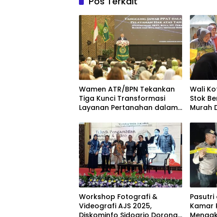
Pos Terkait
Wamen ATR/BPN Tekankan
Wali Ko
Tiga Kunci Transformasi
Stok Be
Layanan Pertanahan dalam
Murah D
Kolaborasi dengan IPPAT
Kecam
Workshop Fotografi &
Pasutri
Videografi AJS 2025,
Kamar 
Diskominfo Sidoarjo Dorong
Mengak