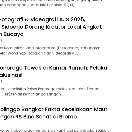
 pasangan suami istri berinisial R (33)…
otografi & Videografi AJS 2025,
 Sidoarjo Dorong Kreator Lokal Angkat
n Budaya
25
s Komunikasi dan Informatika (Diskominfo) Kabupaten
lar Workshop Fotografi dan Videografi AJS…
 Ponorogo Tewas di Kamar Rumah: Pelaku
lusinasi
25
at kepolisian Polres Ponorogo melakukan olah Tempat
a (TKP) terkait kematian pasangan…
bolinggo Bongkar Fakta Kecelakaan Maut
gan RS Bina Sehat di Bromo
25
olres Probolinggo mengumumkan hasil penyelidikan terkait