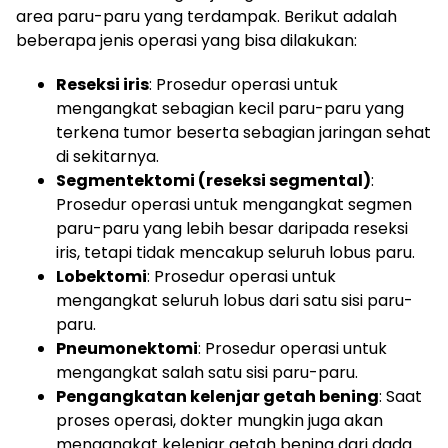
area paru-paru yang terdampak. Berikut adalah
beberapa jenis operasi yang bisa dilakukan:
Reseksi iris
: Prosedur operasi untuk
mengangkat sebagian kecil paru-paru yang
terkena tumor beserta sebagian jaringan sehat
di sekitarnya.
Segmentektomi (reseksi segmental)
:
Prosedur operasi untuk mengangkat segmen
paru-paru yang lebih besar daripada reseksi
iris, tetapi tidak mencakup seluruh lobus paru.
Lobektomi
: Prosedur operasi untuk
mengangkat seluruh lobus dari satu sisi paru-
paru.
Pneumonektomi
: Prosedur operasi untuk
mengangkat salah satu sisi paru-paru.
Pengangkatan kelenjar getah bening
: Saat
proses operasi, dokter mungkin juga akan
mengangkat kelenjar getah bening dari dada