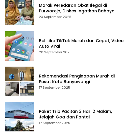
Marak Peredaran Obat Ilegal di
Purworejo, Dinkes Ingatkan Bahaya
23 September 2025
Beli Like TikTok Murah dan Cepat, Video
Auto Viral
20 September 2025
Rekomendasi Penginapan Murah di
Pusat Kota Banyuwangi
17 September 2025
Paket Trip Pacitan 3 Hari 2 Malam,
Jelajah Goa dan Pantai
17 September 2025