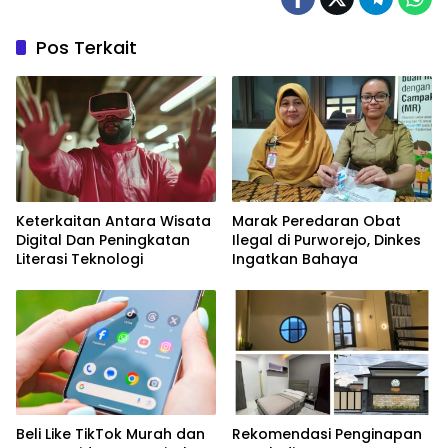
Pos Terkait
Keterkaitan Antara Wisata
Marak Peredaran Obat
Digital Dan Peningkatan
Ilegal di Purworejo, Dinkes
Literasi Teknologi
Ingatkan Bahaya
Beli Like TikTok Murah dan
Rekomendasi Penginapan