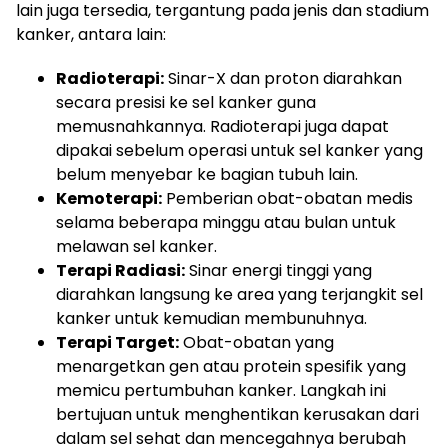
lain juga tersedia, tergantung pada jenis dan stadium
kanker, antara lain:
Radioterapi:
Sinar-X dan proton diarahkan
secara presisi ke sel kanker guna
memusnahkannya. Radioterapi juga dapat
dipakai sebelum operasi untuk sel kanker yang
belum menyebar ke bagian tubuh lain.
Kemoterapi:
Pemberian obat-obatan medis
selama beberapa minggu atau bulan untuk
melawan sel kanker.
Terapi Radiasi:
Sinar energi tinggi yang
diarahkan langsung ke area yang terjangkit sel
kanker untuk kemudian membunuhnya.
Terapi Target:
Obat-obatan yang
menargetkan gen atau protein spesifik yang
memicu pertumbuhan kanker. Langkah ini
bertujuan untuk menghentikan kerusakan dari
dalam sel sehat dan mencegahnya berubah