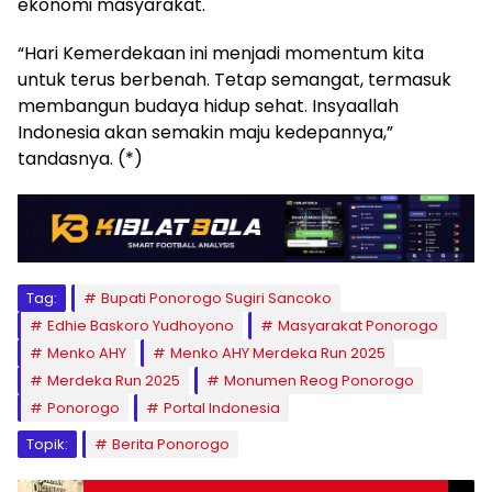
ekonomi masyarakat.
“Hari Kemerdekaan ini menjadi momentum kita
untuk terus berbenah. Tetap semangat, termasuk
membangun budaya hidup sehat. Insyaallah
Indonesia akan semakin maju kedepannya,”
tandasnya. (*)
Tag:
Bupati Ponorogo Sugiri Sancoko
Edhie Baskoro Yudhoyono
Masyarakat Ponorogo
Menko AHY
Menko AHY Merdeka Run 2025
Merdeka Run 2025
Monumen Reog Ponorogo
Ponorogo
Portal Indonesia
Topik:
Berita Ponorogo