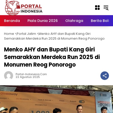
Langsung
ke
konten
Beranda
Piala Dunia 2026
Olahraga
Berita Bola H
Home
Portal Jatim
Menko AHY dan Bupati Kang Giri
-
-
Semarakkan Merdeka Run 2025 di Monumen Reog Ponorogo
Menko AHY dan Bupati Kang Giri
Semarakkan Merdeka Run 2025 di
Monumen Reog Ponorogo
Portal-Indonesia.com
22 Agustus 2025