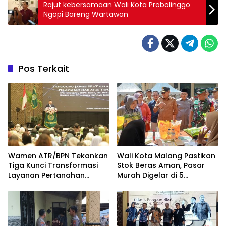
Rajut kebersamaan Wali Kota Probolinggo
Ngopi Bareng Wartawan
Pos Terkait
Wamen ATR/BPN Tekankan
Wali Kota Malang Pastikan
Tiga Kunci Transformasi
Stok Beras Aman, Pasar
Layanan Pertanahan
Murah Digelar di 5
dalam Kolaborasi dengan
Kecamatan
IPPAT