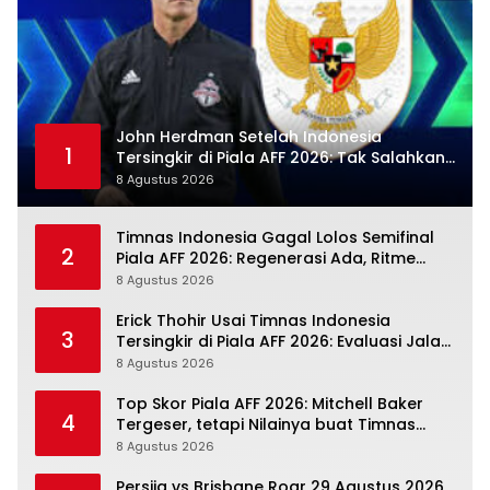
John Herdman Setelah Indonesia
1
Tersingkir di Piala AFF 2026: Tak Salahkan
Wasit, Mitchell Baker Tetap Jadi Modal
8 Agustus 2026
Timnas Indonesia Gagal Lolos Semifinal
2
Piala AFF 2026: Regenerasi Ada, Ritme
Kompetisi Masih Harus Mengejar
8 Agustus 2026
Erick Thohir Usai Timnas Indonesia
3
Tersingkir di Piala AFF 2026: Evaluasi Jalan,
Agenda Berikutnya Sudah Dekat
8 Agustus 2026
Top Skor Piala AFF 2026: Mitchell Baker
4
Tergeser, tetapi Nilainya buat Timnas
Indonesia Justru Naik
8 Agustus 2026
Persija vs Brisbane Roar 29 Agustus 2026