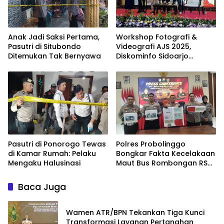
Anak Jadi Saksi Pertama,
Workshop Fotografi &
Pasutri di Situbondo
Videografi AJS 2025,
Ditemukan Tak Bernyawa
Diskominfo Sidoarjo
Dorong Kreator Lokal
Angkat Sejarah dan
Budaya
Pasutri di Ponorogo Tewas
Polres Probolinggo
di Kamar Rumah: Pelaku
Bongkar Fakta Kecelakaan
Mengaku Halusinasi
Maut Bus Rombongan RS
Bina Sehat di Bromo
Baca Juga
Wamen ATR/BPN Tekankan Tiga Kunci
Transformasi Layanan Pertanahan