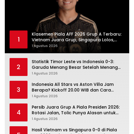
Klasemen Piala AFF 2026 Grup A Terbaru:
1
Vietnam Juara Grup, Singapura Lolos,
Indonesia Gugur
1 Agustus 2026
Statistik Timor Leste vs Indonesia 0-3:
2
Garuda Menang Besar Setelah Menang
Angka Lebih Dulu
1 Agustus 2026
Indonesia All Stars vs Aston Villa Jam
3
Berapa? Kickoff 20.00 WIB dan Cara
Nonton Resminya
1 Agustus 2026
Persib Juara Grup A Piala Presiden 2026:
4
Rotasi Jalan, Tolic Punya Alasan untuk
Percaya
1 Agustus 2026
Hasil Vietnam vs Singapura 0-0 di Piala