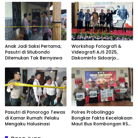
IPPAT
Anak Jadi Saksi Pertama,
Workshop Fotografi &
Pasutri di Situbondo
Videografi AJS 2025,
Ditemukan Tak Bernyawa
Diskominfo Sidoarjo
Dorong Kreator Lokal
Angkat Sejarah dan
Budaya
Pasutri di Ponorogo Tewas
Polres Probolinggo
di Kamar Rumah: Pelaku
Bongkar Fakta Kecelakaan
Mengaku Halusinasi
Maut Bus Rombongan RS
Bina Sehat di Bromo