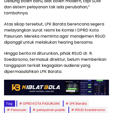
Gedung boleh baru, alat boleh modern, tapi SDM
dan sistem pelayanan tak ada perubahan,”
tambahnya.
Atas sikap tersebut, LPK Barata berencana segera
melayangkan surat resmi ke Komisi I DPRD Kota
Pasuruan. Mereka meminta agar manajemen RSUD
dipanggil untuk melakukan hearing bersama.
Hingga berita ini diturunkan, pihak RSUD dr. R.
Soedarsono, termasuk direktur, belum memberikan
tanggapan terkait kegagalan audiensi yang
dipermasalahkan LPK Barata.
Tag:
DPRD KOTA PASURUAN
LPK Barata
Pasuruan
pelayanan publik
RSUD Soedarsono