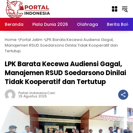
Langsung
ke
konten
Beranda
Piala Dunia 2026
Olahraga
Berita Bola H
Home
Portal Jatim
LPK Barata Kecewa Audiensi Gagal,
-
-
Manajemen RSUD Soedarsono Dinilai Tidak Kooperatif dan
Tertutup
LPK Barata Kecewa Audiensi Gagal,
Manajemen RSUD Soedarsono Dinilai
Tidak Kooperatif dan Tertutup
Portal-Indonesia.com
25 Agustus 2025