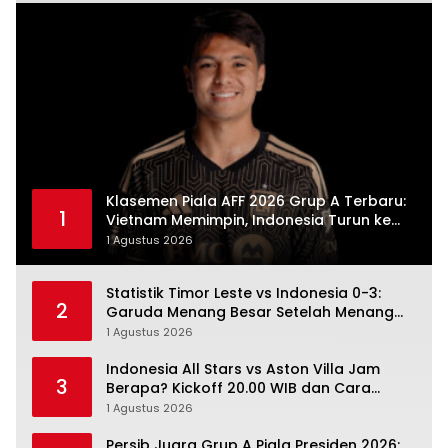
Klasemen Piala AFF 2026 Grup A Terbaru:
1
Vietnam Memimpin, Indonesia Turun ke
Posisi Tiga
1 Agustus 2026
Statistik Timor Leste vs Indonesia 0-3:
2
Garuda Menang Besar Setelah Menang
Angka Lebih Dulu
1 Agustus 2026
Indonesia All Stars vs Aston Villa Jam
3
Berapa? Kickoff 20.00 WIB dan Cara
Nonton Resminya
1 Agustus 2026
Persib Juara Grup A Piala Presiden 2026: