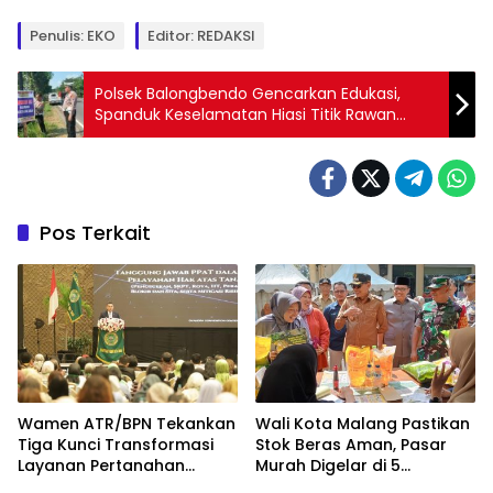
Penulis: EKO
Editor: REDAKSI
Polsek Balongbendo Gencarkan Edukasi,
Spanduk Keselamatan Hiasi Titik Rawan
Kecelakaan
Pos Terkait
Wamen ATR/BPN Tekankan
Wali Kota Malang Pastikan
Tiga Kunci Transformasi
Stok Beras Aman, Pasar
Layanan Pertanahan
Murah Digelar di 5
dalam Kolaborasi dengan
Kecamatan