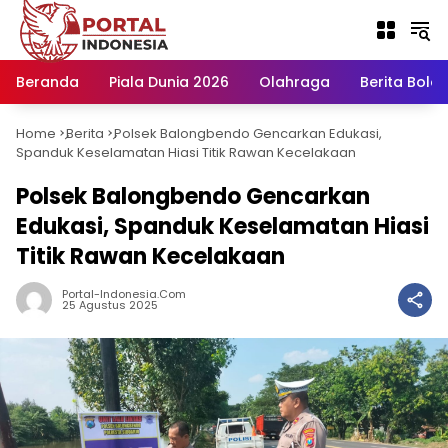
Langsung
ke
konten
Beranda
Piala Dunia 2026
Olahraga
Berita Bola H
Home
Berita
Polsek Balongbendo Gencarkan Edukasi,
-
-
Spanduk Keselamatan Hiasi Titik Rawan Kecelakaan
Polsek Balongbendo Gencarkan
Edukasi, Spanduk Keselamatan Hiasi
Titik Rawan Kecelakaan
Portal-Indonesia.com
25 Agustus 2025