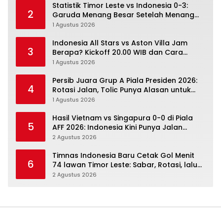
Statistik Timor Leste vs Indonesia 0-3:
2
Garuda Menang Besar Setelah Menang
Angka Lebih Dulu
1 Agustus 2026
Indonesia All Stars vs Aston Villa Jam
3
Berapa? Kickoff 20.00 WIB dan Cara
Nonton Resminya
1 Agustus 2026
Persib Juara Grup A Piala Presiden 2026:
4
Rotasi Jalan, Tolic Punya Alasan untuk
Percaya
1 Agustus 2026
Hasil Vietnam vs Singapura 0-0 di Piala
5
AFF 2026: Indonesia Kini Punya Jalan
Terbuka
2 Agustus 2026
Timnas Indonesia Baru Cetak Gol Menit
6
74 lawan Timor Leste: Sabar, Rotasi, lalu
Pecah
2 Agustus 2026