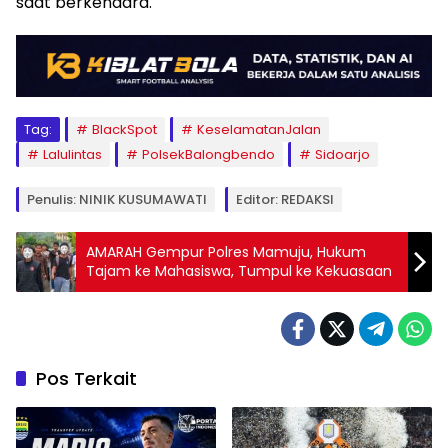
saat berkendara.
Tag:
BlackSpot
KeselamatanJalan
Lalulintas
PolsekBalongbendo
Sidoarjo
Penulis: NINIK KUSUMAWATI
Editor: REDAKSI
AMARAH Gempur Polres Mamuju, Hukum
Tajam ke Mahasiswa, Tumpul ke Kekuasaan
Pos Terkait