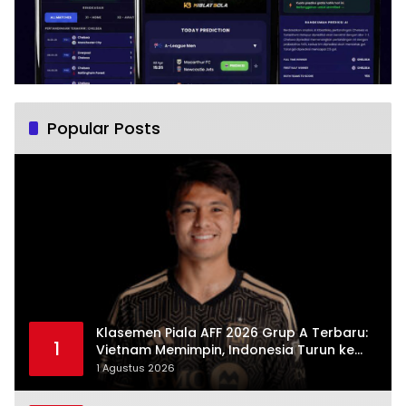
Popular Posts
Klasemen Piala AFF 2026 Grup A Terbaru:
1
Vietnam Memimpin, Indonesia Turun ke
Posisi Tiga
1 Agustus 2026