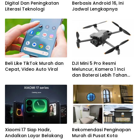
Digital Dan Peningkatan
Berbasis Android 16, Ini
Literasi Teknologi
Jadwal Lengkapnya
Beli Like TikTok Murah dan
DJI Mini 5 Pro Resmi
Cepat, Video Auto Viral
Meluncur, Kamera 1 Inci
dan Baterai Lebih Tahan
Lama
Xiaomi 17 Siap Hadir,
Rekomendasi Penginapan
Andalkan Layar Belakang
Murah di Pusat Kota