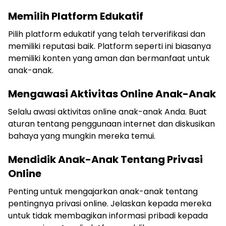
Memilih Platform Edukatif
Pilih platform edukatif yang telah terverifikasi dan
memiliki reputasi baik. Platform seperti ini biasanya
memiliki konten yang aman dan bermanfaat untuk
anak-anak.
Mengawasi Aktivitas Online Anak-Anak
Selalu awasi aktivitas online anak-anak Anda. Buat
aturan tentang penggunaan internet dan diskusikan
bahaya yang mungkin mereka temui.
Mendidik Anak-Anak Tentang Privasi
Online
Penting untuk mengajarkan anak-anak tentang
pentingnya privasi online. Jelaskan kepada mereka
untuk tidak membagikan informasi pribadi kepada