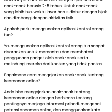
anak-anak berusia 2-5 tahun. Untuk anak-anak
yang lebih tua, waktu layar harus diatur dengan bijak
dan diimbangi dengan aktivitas fisik.
Apakah perlu menggunakan aplikasi kontrol orang
tua?
Ya, menggunakan aplikasi kontrol orang tua sangat
disarankan untuk memantau dan membatasi
penggunaan gadget oleh anak-anak serta
melindungi mereka dari konten yang tidak pantas.
Bagaimana cara mengajarkan anak-anak tentang
keamanan online?
Anda bisa mengajarkan anak-anak tentang
keamanan online dengan berbicara tentang
pentingnya menjaga informasi pribadi, mengenali
potensi ancaman online, dan menggunakan kata