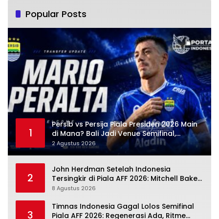
Popular Posts
Persib vs Persija Piala Presiden 2026 Main
1
di Mana? Bali Jadi Venue Semifinal,
Ritmenya Beda
2 Agustus 2026
John Herdman Setelah Indonesia
2
Tersingkir di Piala AFF 2026: Mitchell Baker
Tumbuh, Adaptasi ASEAN Belum Tuntas
8 Agustus 2026
Timnas Indonesia Gagal Lolos Semifinal
3
Piala AFF 2026: Regenerasi Ada, Ritme