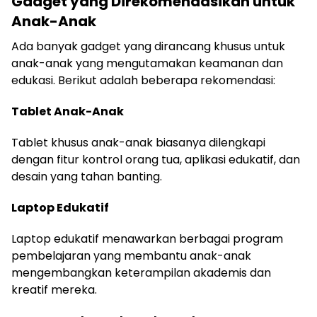
Gadget yang Direkomendasikan untuk
Anak-Anak
Ada banyak gadget yang dirancang khusus untuk
anak-anak yang mengutamakan keamanan dan
edukasi. Berikut adalah beberapa rekomendasi:
Tablet Anak-Anak
Tablet khusus anak-anak biasanya dilengkapi
dengan fitur kontrol orang tua, aplikasi edukatif, dan
desain yang tahan banting.
Laptop Edukatif
Laptop edukatif menawarkan berbagai program
pembelajaran yang membantu anak-anak
mengembangkan keterampilan akademis dan
kreatif mereka.