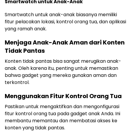
Smartwatch untuk Anak-Anak
Smartwatch untuk anak-anak biasanya memiliki
fitur pelacakan lokasi, kontrol orang tua, dan aplikasi
yang ramah anak.
Menjaga Anak-Anak Aman dari Konten
Tidak Pantas
Konten tidak pantas bisa sangat merugikan anak-
anak. Oleh karena itu, penting untuk memastikan
bahwa gadget yang mereka gunakan aman dan
terkontrol.
Menggunakan Fitur Kontrol Orang Tua
Pastikan untuk mengaktifkan dan mengonfigurasi
fitur kontrol orang tua pada gadget anak Anda. Ini
membantu memantau dan membatasi akses ke
konten yang tidak pantas.