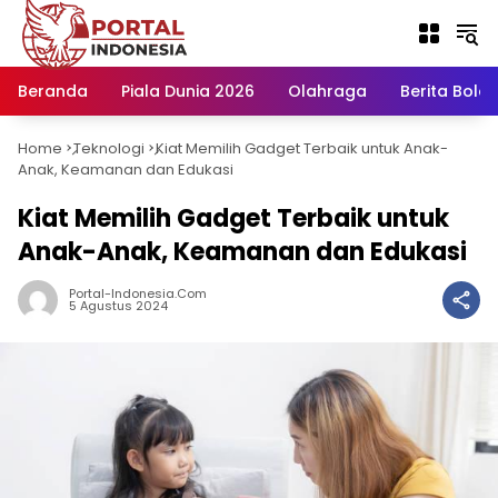
Langsung
ke
konten
Beranda
Piala Dunia 2026
Olahraga
Berita Bola H
Home
Teknologi
Kiat Memilih Gadget Terbaik untuk Anak-
-
-
Anak, Keamanan dan Edukasi
Kiat Memilih Gadget Terbaik untuk
Anak-Anak, Keamanan dan Edukasi
Portal-Indonesia.com
5 Agustus 2024