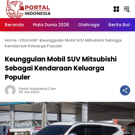
Langsung
ke
konten
Beranda
Piala Dunia 2026
Olahraga
Berita Bola H
Home
Otomotif
Keunggulan Mobil SUV Mitsubishi Sebagai
-
-
Kendaraan Keluarga Populer
Keunggulan Mobil SUV Mitsubishi
Sebagai Kendaraan Keluarga
Populer
Portal-Indonesia.com
29 Juli 2024