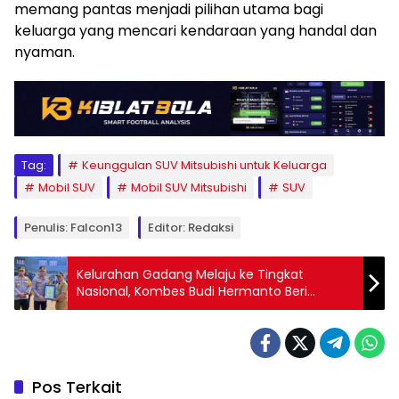
memang pantas menjadi pilihan utama bagi
keluarga yang mencari kendaraan yang handal dan
nyaman.
Tag:
Keunggulan SUV Mitsubishi untuk Keluarga
Mobil SUV
Mobil SUV Mitsubishi
SUV
Penulis: Falcon13
Editor: Redaksi
Kelurahan Gadang Melaju ke Tingkat
Nasional, Kombes Budi Hermanto Beri
Penghargaan
Pos Terkait