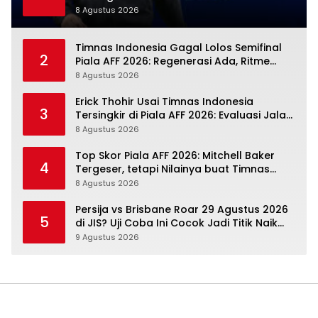
Wasit, Mitchell Baker Tetap Jadi Modal
8 Agustus 2026
Timnas Indonesia Gagal Lolos Semifinal
2
Piala AFF 2026: Regenerasi Ada, Ritme
Kompetisi Masih Harus Mengejar
8 Agustus 2026
Erick Thohir Usai Timnas Indonesia
3
Tersingkir di Piala AFF 2026: Evaluasi Jalan,
Agenda Berikutnya Sudah Dekat
8 Agustus 2026
Top Skor Piala AFF 2026: Mitchell Baker
4
Tergeser, tetapi Nilainya buat Timnas
Indonesia Justru Naik
8 Agustus 2026
Persija vs Brisbane Roar 29 Agustus 2026
5
di JIS? Uji Coba Ini Cocok Jadi Titik Naik
Macan Kemayoran
9 Agustus 2026