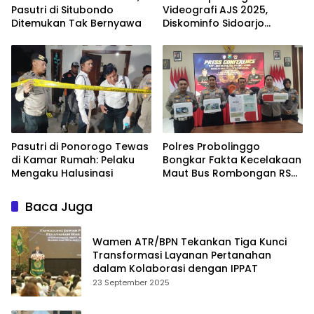
Pasutri di Situbondo
Videografi AJS 2025,
Ditemukan Tak Bernyawa
Diskominfo Sidoarjo
Dorong Kreator Lokal
Angkat Sejarah dan
Budaya
Pasutri di Ponorogo Tewas
Polres Probolinggo
di Kamar Rumah: Pelaku
Bongkar Fakta Kecelakaan
Mengaku Halusinasi
Maut Bus Rombongan RS
Bina Sehat di Bromo
Baca Juga
Wamen ATR/BPN Tekankan Tiga Kunci
Transformasi Layanan Pertanahan
dalam Kolaborasi dengan IPPAT
23 September 2025