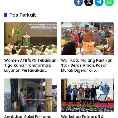
Pos Terkait
Wamen ATR/BPN Tekankan
Wali Kota Malang Pastikan
Tiga Kunci Transformasi
Stok Beras Aman, Pasar
Layanan Pertanahan
Murah Digelar di 5
dalam Kolaborasi dengan
Kecamatan
IPPAT
Anak Jadi Saksi Pertama,
Workshop Fotografi &