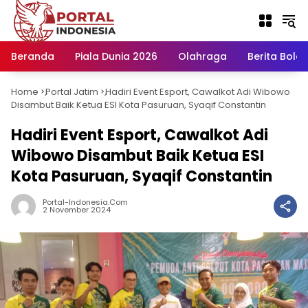
Langsung
ke
konten
Beranda
Piala Dunia 2026
Olahraga
Berita Bola H
Home
Portal Jatim
Hadiri Event Esport, Cawalkot Adi Wibowo
-
-
Disambut Baik Ketua ESI Kota Pasuruan, Syaqif Constantin
Hadiri Event Esport, Cawalkot Adi
Wibowo Disambut Baik Ketua ESI
Kota Pasuruan, Syaqif Constantin
Portal-Indonesia.com
2 November 2024