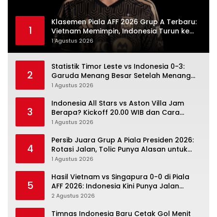
Klasemen Piala AFF 2026 Grup A Terbaru:
1
Vietnam Memimpin, Indonesia Turun ke
Posisi Tiga
1 Agustus 2026
Statistik Timor Leste vs Indonesia 0-3:
2
Garuda Menang Besar Setelah Menang
Angka Lebih Dulu
1 Agustus 2026
Indonesia All Stars vs Aston Villa Jam
3
Berapa? Kickoff 20.00 WIB dan Cara
Nonton Resminya
1 Agustus 2026
Persib Juara Grup A Piala Presiden 2026:
4
Rotasi Jalan, Tolic Punya Alasan untuk
Percaya
1 Agustus 2026
Hasil Vietnam vs Singapura 0-0 di Piala
5
AFF 2026: Indonesia Kini Punya Jalan
Terbuka
2 Agustus 2026
Timnas Indonesia Baru Cetak Gol Menit