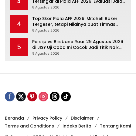
3
Tersingkir di Piala AFF 2026: Evaluasi Jalan,
Agenda Berikutnya Sudah Dekat
8 Agustus 2026
Top Skor Piala AFF 2026: Mitchell Baker
4
Tergeser, tetapi Nilainya buat Timnas
Indonesia Justru Naik
8 Agustus 2026
Persija vs Brisbane Roar 29 Agustus 2026
5
di JIS? Uji Coba Ini Cocok Jadi Titik Naik
Macan Kemayoran
9 Agustus 2026
Beranda
Privacy Policy
Disclaimer
Terms and Conditions
Indeks Berita
Tentang Kami