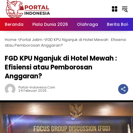
Langsung
ke
konten
Beranda
Piala Dunia 2026
Olahraga
Berita Bola H
Home
Portal Jatim
FGD KPU Nganjuk di Hotel Mewah : Efisiensi
-
-
atau Pemborosan Anggaran?
FGD KPU Nganjuk di Hotel Mewah :
Efisiensi atau Pemborosan
Anggaran?
Portal-Indonesia.com
24 Februari 2025