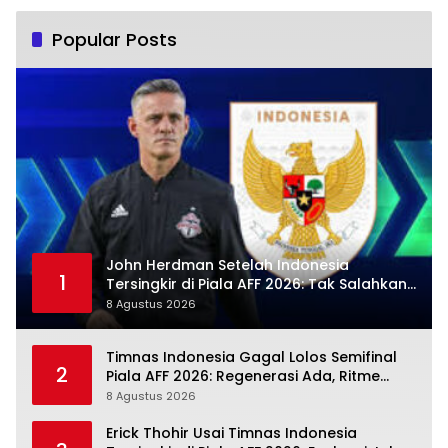
Popular Posts
John Herdman Setelah Indonesia
1
Tersingkir di Piala AFF 2026: Tak Salahkan
Wasit, Mitchell Baker Tetap Jadi Modal
8 Agustus 2026
Timnas Indonesia Gagal Lolos Semifinal
2
Piala AFF 2026: Regenerasi Ada, Ritme
Kompetisi Masih Harus Mengejar
8 Agustus 2026
Erick Thohir Usai Timnas Indonesia