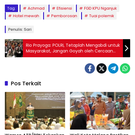
Tag:
Achmad
Efisiensi
FGD KPU Nganjuk
Hotel mewah
Pemborosan
Tuai polemik
Penulis: Sari
Rio Prayoga: POLRI, Tetaplah Mengabdi untuk
Masyarakat, Jangan Goyah oleh Cercaan
dan Hinaan
Pos Terkait