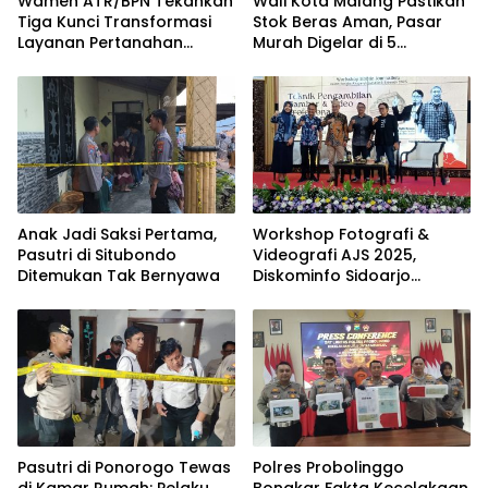
Wamen ATR/BPN Tekankan
Wali Kota Malang Pastikan
Tiga Kunci Transformasi
Stok Beras Aman, Pasar
Layanan Pertanahan
Murah Digelar di 5
dalam Kolaborasi dengan
Kecamatan
IPPAT
Anak Jadi Saksi Pertama,
Workshop Fotografi &
Pasutri di Situbondo
Videografi AJS 2025,
Ditemukan Tak Bernyawa
Diskominfo Sidoarjo
Dorong Kreator Lokal
Angkat Sejarah dan
Budaya
Pasutri di Ponorogo Tewas
Polres Probolinggo
di Kamar Rumah: Pelaku
Bongkar Fakta Kecelakaan