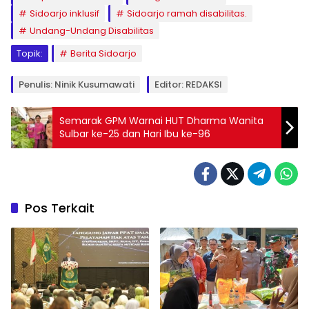
Sidoarjo inklusif
Sidoarjo ramah disabilitas.
Undang-Undang Disabilitas
Topik:
Berita Sidoarjo
Penulis: Ninik Kusumawati
Editor: REDAKSI
Semarak GPM Warnai HUT Dharma Wanita
Sulbar ke-25 dan Hari Ibu ke-96
Pos Terkait