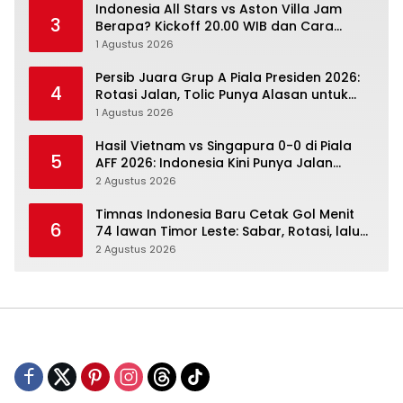
Indonesia All Stars vs Aston Villa Jam
3
Berapa? Kickoff 20.00 WIB dan Cara
Nonton Resminya
1 Agustus 2026
Persib Juara Grup A Piala Presiden 2026:
4
Rotasi Jalan, Tolic Punya Alasan untuk
Percaya
1 Agustus 2026
Hasil Vietnam vs Singapura 0-0 di Piala
5
AFF 2026: Indonesia Kini Punya Jalan
Terbuka
2 Agustus 2026
Timnas Indonesia Baru Cetak Gol Menit
6
74 lawan Timor Leste: Sabar, Rotasi, lalu
Pecah
2 Agustus 2026