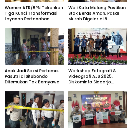
Wamen ATR/BPN Tekankan
Wali Kota Malang Pastikan
Tiga Kunci Transformasi
Stok Beras Aman, Pasar
Layanan Pertanahan
Murah Digelar di 5
dalam Kolaborasi dengan
Kecamatan
IPPAT
Anak Jadi Saksi Pertama,
Workshop Fotografi &
Pasutri di Situbondo
Videografi AJS 2025,
Ditemukan Tak Bernyawa
Diskominfo Sidoarjo
Dorong Kreator Lokal
Angkat Sejarah dan
Budaya