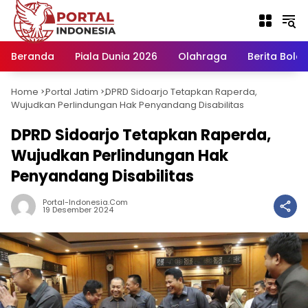
Langsung
ke
konten
Beranda
Piala Dunia 2026
Olahraga
Berita Bola H
Home
Portal Jatim
DPRD Sidoarjo Tetapkan Raperda,
-
-
Wujudkan Perlindungan Hak Penyandang Disabilitas
DPRD Sidoarjo Tetapkan Raperda,
Wujudkan Perlindungan Hak
Penyandang Disabilitas
Portal-Indonesia.com
19 Desember 2024