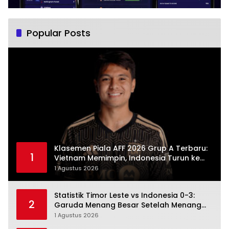
Popular Posts
Klasemen Piala AFF 2026 Grup A Terbaru:
1
Vietnam Memimpin, Indonesia Turun ke
Posisi Tiga
1 Agustus 2026
Statistik Timor Leste vs Indonesia 0-3:
2
Garuda Menang Besar Setelah Menang
Angka Lebih Dulu
1 Agustus 2026