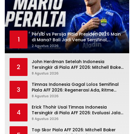
Persib vs Persija Piala Presiden 2026 Main
1
di Mana? Bali Jadi Venue Semifinal,
Ritmenya Beda
2 Agustus 2026
John Herdman Setelah Indonesia
2
Tersingkir di Piala AFF 2026: Mitchell Baker
Tumbuh, Adaptasi ASEAN Belum Tuntas
8 Agustus 2026
Timnas Indonesia Gagal Lolos Semifinal
3
Piala AFF 2026: Regenerasi Ada, Ritme
Kompetisi Masih Harus Mengejar
8 Agustus 2026
Erick Thohir Usai Timnas Indonesia
4
Tersingkir di Piala AFF 2026: Evaluasi Jalan,
Agenda Berikutnya Sudah Dekat
8 Agustus 2026
Top Skor Piala AFF 2026: Mitchell Baker