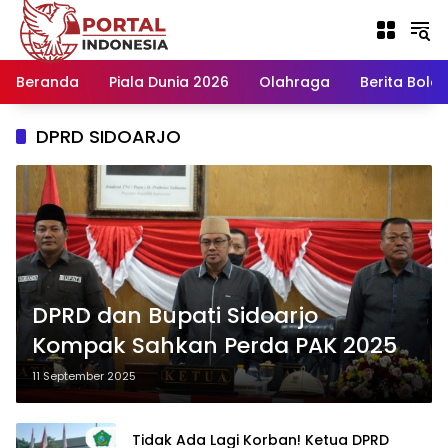
Langsung
ke
konten
Beranda
Piala Dunia 2026
Olahraga
Berita Bola H
DPRD SIDOARJO
DPRD dan Bupati Sidoarjo
Kompak Sahkan Perda PAK 2025
11 September 2025
Tidak Ada Lagi Korban! Ketua DPRD