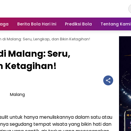
raga
Berita Bola Hari Ini
Prediksi Bola
Tentang Kami
n di Malang: Seru, Lengkap, dan Bikin Ketagihan!
di Malang: Seru,
n Ketagihan!
sulit untuk hanya menuliskannya dalam satu atau
unya segudang tempat wisata yang bikin hati dan