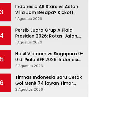
Menang Angka Lebih Dulu
Indonesia All Stars vs Aston
3
Villa Jam Berapa? Kickoff
20.00 WIB dan Cara Nonton
1 Agustus 2026
Resminya
Persib Juara Grup A Piala
4
Presiden 2026: Rotasi Jalan,
Tolic Punya Alasan untuk
1 Agustus 2026
Percaya
Hasil Vietnam vs Singapura 0-
5
0 di Piala AFF 2026: Indonesia
Kini Punya Jalan Terbuka
2 Agustus 2026
Timnas Indonesia Baru Cetak
6
Gol Menit 74 lawan Timor
Leste: Sabar, Rotasi, lalu
2 Agustus 2026
Pecah