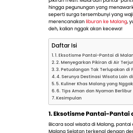
pikiran fresh. Mulai dari pantai-pan
hingga pegunungan yang menawarka
seperti surga tersembunyi yang wajib
merencanakan
liburan ke Malang
, 
deh, kalian nggak akan kecewa!
Daftar Isi
1. Eksotisme Pantai-Pantai di Mala
2. Menyegarkan Pikiran di Air Terju
3. Petualangan Tak Terlupakan d
4. Serunya Destinasi Wisata Lain d
5. Kuliner Khas Malang yang Ngga
6. Tips Aman dan Nyaman Berlibur
Kesimpulan
1. Eksotisme Pantai-Pantai
Bicara soal wisata di Malang, pantai
Malang Selatan terkenal dengan d