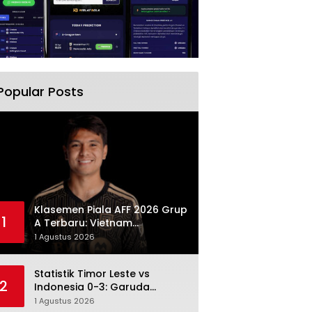
Popular Posts
Klasemen Piala AFF 2026 Grup
1
A Terbaru: Vietnam
Memimpin, Indonesia Turun ke
1 Agustus 2026
Posisi Tiga
Statistik Timor Leste vs
2
Indonesia 0-3: Garuda
Menang Besar Setelah
1 Agustus 2026