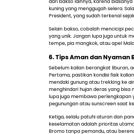
dari bakso lainnya, karena biasanya 
kuning yang menggugah selera. Sala
President, yang sudah terkenal sejak
Selain bakso, cobalah mencicipi pe
yang unik. Jangan lupa juga untuk 
tempe, pia mangkok, atau apel Mala
6. Tips Aman dan Nyaman B
Sebelum kalian berangkat liburan, a
Pertama, pastikan kondisi fisik kal
mendaki gunung atau trekking ke air 
menghindari hujan deras yang bisa
lupa juga membawa perlengkapan yan
pegunungan atau sunscreen saat ke
Ketiga, selalu patuhi aturan dan pand
keselamatan adalah prioritas utama.
Bromo tanpa pemandu, atau berena