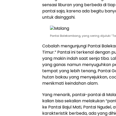
sensasi liburan yang berbeda di tia
pantai saja, karena ada begitu ba
untuk disinggahi.
Pantai Balekambang, yang sering dijuluki “T
Cobalah mengunjungi Pantai Balekam
Timur.” Pantai ini terkenal dengan p
yang makin indah saat senja tiba. 
yang ganas namun menyuguhkan pem
tempat yang lebih tenang, Pantai Gatr
hutan bakau yang menyejukkan, cocok
menikmati keindahan alam.
Yang menarik, pantai-pantai di Mal
kalian bisa sekalian melakukan “pant
ke Pantai Bajul Mati, Pantai Ngudel
karakteristik berbeda, ada yang dih