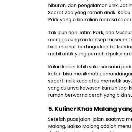
hiburan, dan pengalaman unik. Jati
Secret Zoo yang ramah anak. Kalau k
Park yang bikin kalian merasa seper
Tak jauh dari Jatim Park, ada Muse
menggabungkan konsep museum transp
bisa melihat berbagai koleksi kendar
mobil antik yang pernah dipakai pre
Kalau kalian lebih suka suasana pedes
kalian bisa menikmati pemandangan
seperti naik kuda atau memetik sa
yang dulunya kawasan kumuh tapi kin
rumah berwarna cerah yang bikin su
5. Kuliner Khas Malang ya
Setelah puas jalan-jalan, saatnya m
Malang. Bakso Malang adalah menu wa