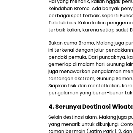
Hal yang menarik, kalian nggak per
keindahan Bromo. Ada banyak penye
berbagai spot terbaik, seperti Pun
Teletubbies. Kalau kalian penggem
terbaik kalian, karena setiap sudut 
Bukan cuma Bromo, Malang juga pu
ini terkenal dengan jalur pendakian
pendaki pemula. Dari puncaknya, k
gemerlap di malam hari. Gunung lai
juga menawarkan pengalaman mendak
tantangan ekstrem, Gunung Semeru, gu
Siapkan fisik dan mental kalian, k
pengalaman yang benar-benar tak 
4. Serunya Destinasi Wisata
Selain destinasi alam, Malang jug
yang menarik untuk dikunjungi. Conto
taman bermain (Jatim Park 1, 2, da