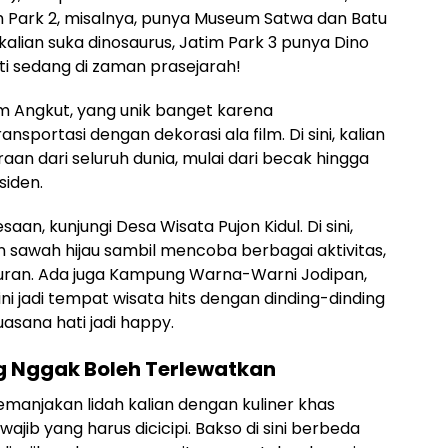
m Park 2, misalnya, punya Museum Satwa dan Batu
alian suka dinosaurus, Jatim Park 3 punya Dino
ti sedang di zaman prasejarah!
um Angkut, yang unik banget karena
ortasi dengan dekorasi ala film. Di sini, kalian
aan dari seluruh dunia, mulai dari becak hingga
siden.
aan, kunjungi Desa Wisata Pujon Kidul. Di sini,
 sawah hijau sambil mencoba berbagai aktivitas,
yuran. Ada juga Kampung Warna-Warni Jodipan,
i jadi tempat wisata hits dengan dinding-dinding
asana hati jadi happy.
ng Nggak Boleh Terlewatkan
emanjakan lidah kalian dengan kuliner khas
jib yang harus dicicipi. Bakso di sini berbeda