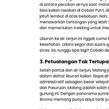
di antara percikan airnya saat mata
bisa kalian rasakan di Coban Putri, d
jatuh lembut di atas bebatuan. Nah,
menawarkan tantangan yang lebih s
dan memerlukan trekking untuk me
Liburan ke air terjun ini nggak cum
kesehatan. Udara segar dan suara ge
stres. So, tunggu apa lagi? Cobain deh
3. Petualangan Tak Terlup
Selain pantai dan air terjun, Malan
dalam daftar liburan kalian. Siapa
administratif sebagian besar wilay
dan Pasuruan, Malang adalah salah s
gunung ini. Dengan panorama sunris
Bromo memang punya daya tarik yang