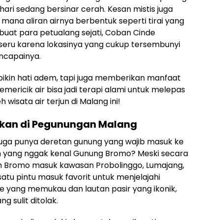
hari sedang bersinar cerah. Kesan mistis juga
i mana aliran airnya berbentuk seperti tirai yang
 buat para petualang sejati, Coban Cinde
eru karena lokasinya yang cukup tersembunyi
ncapainya.
a bikin hati adem, tapi juga memberikan manfaat
mericik air bisa jadi terapi alami untuk melepas
 wisata air terjun di Malang ini!
akan di Pegunungan Malang
g juga punya deretan gunung yang wajib masuk ke
 sih yang nggak kenal Gunung Bromo? Meski secara
ah Bromo masuk kawasan Probolinggo, Lumajang,
atu pintu masuk favorit untuk menjelajahi
e yang memukau dan lautan pasir yang ikonik,
 sulit ditolak.