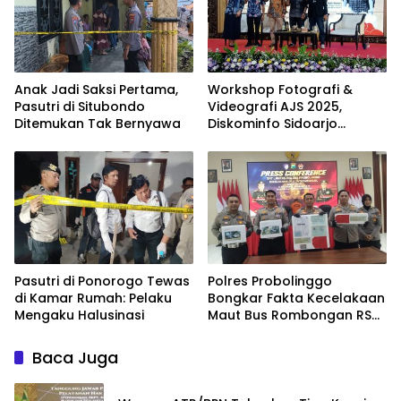
Anak Jadi Saksi Pertama,
Workshop Fotografi &
Pasutri di Situbondo
Videografi AJS 2025,
Ditemukan Tak Bernyawa
Diskominfo Sidoarjo
Dorong Kreator Lokal
Angkat Sejarah dan
Budaya
Pasutri di Ponorogo Tewas
Polres Probolinggo
di Kamar Rumah: Pelaku
Bongkar Fakta Kecelakaan
Mengaku Halusinasi
Maut Bus Rombongan RS
Bina Sehat di Bromo
Baca Juga