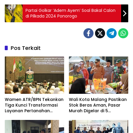
Partai Golkar ‘Adem Ayem’ Soal Bakal Calon
di Pilkada 2024 Ponorogo
Pos Terkait
Wamen ATR/BPN Tekankan
Wali Kota Malang Pastikan
Tiga Kunci Transformasi
Stok Beras Aman, Pasar
Layanan Pertanahan
Murah Digelar di 5
dalam Kolaborasi dengan
Kecamatan
IPPAT