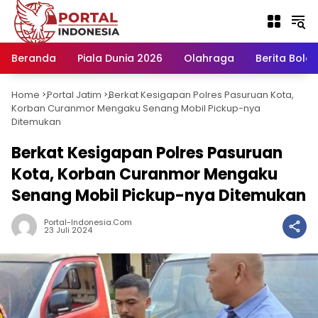
Langsung
ke
konten
Beranda
Piala Dunia 2026
Olahraga
Berita Bola H
Home
Portal Jatim
Berkat Kesigapan Polres Pasuruan Kota,
-
-
Korban Curanmor Mengaku Senang Mobil Pickup-nya
Ditemukan
Berkat Kesigapan Polres Pasuruan
Kota, Korban Curanmor Mengaku
Senang Mobil Pickup-nya Ditemukan
Portal-Indonesia.com
23 Juli 2024