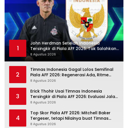
John Herdman Setelah Indonesia
1
Tersingkir di Piala AFF 2026: Tak Salahkan
Wasit, Mitchell Baker Tetap Jadi Modal
8 Agustus 2026
Timnas Indonesia Gagal Lolos Semifinal
2
Piala AFF 2026: Regenerasi Ada, Ritme
Kompetisi Masih Harus Mengejar
8 Agustus 2026
Erick Thohir Usai Timnas Indonesia
3
Tersingkir di Piala AFF 2026: Evaluasi Jalan,
Agenda Berikutnya Sudah Dekat
8 Agustus 2026
Top Skor Piala AFF 2026: Mitchell Baker
4
Tergeser, tetapi Nilainya buat Timnas
Indonesia Justru Naik
8 Agustus 2026