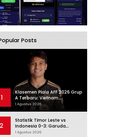
Popular Posts
Klasemen Piala AFF 2026 Grup
1
A Terbaru: Vietnam
Memimpin, Indonesia Turun ke
1 Agustus 2026
Posisi Tiga
Statistik Timor Leste vs
2
Indonesia 0-3: Garuda
Menang Besar Setelah
1 Agustus 2026