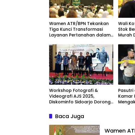
Wamen ATR/BPN Tekankan
Wali Ko
Tiga Kunci Transformasi
Stok Be
Layanan Pertanahan dalam
Murah D
Kolaborasi dengan IPPAT
Kecam
Workshop Fotografi &
Pasutri
Videografi AJS 2025,
Kamar 
Diskominfo Sidoarjo Dorong
Mengak
Kreator Lokal Angkat
Sejarah dan Budaya
Baca Juga
Wamen ATR