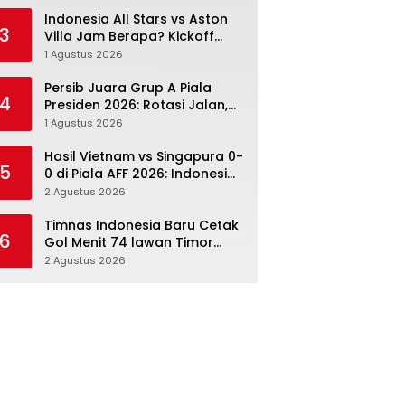
Menang Angka Lebih Dulu
Indonesia All Stars vs Aston
3
Villa Jam Berapa? Kickoff
20.00 WIB dan Cara Nonton
1 Agustus 2026
Resminya
Persib Juara Grup A Piala
4
Presiden 2026: Rotasi Jalan,
Tolic Punya Alasan untuk
1 Agustus 2026
Percaya
Hasil Vietnam vs Singapura 0-
5
0 di Piala AFF 2026: Indonesia
Kini Punya Jalan Terbuka
2 Agustus 2026
Timnas Indonesia Baru Cetak
6
Gol Menit 74 lawan Timor
Leste: Sabar, Rotasi, lalu
2 Agustus 2026
Pecah