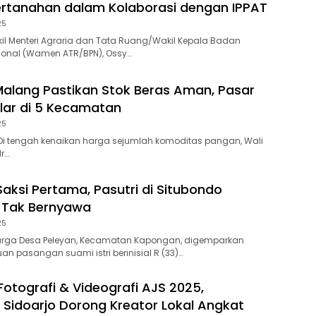
rtanahan dalam Kolaborasi dengan IPPAT
25
l Menteri Agraria dan Tata Ruang/Wakil Kepala Badan
ional (Wamen ATR/BPN), Ossy…
Malang Pastikan Stok Beras Aman, Pasar
lar di 5 Kecamatan
25
Di tengah kenaikan harga sejumlah komoditas pangan, Wali
r….
Saksi Pertama, Pasutri di Situbondo
 Tak Bernyawa
25
rga Desa Peleyan, Kecamatan Kapongan, digemparkan
 pasangan suami istri berinisial R (33)…
otografi & Videografi AJS 2025,
 Sidoarjo Dorong Kreator Lokal Angkat