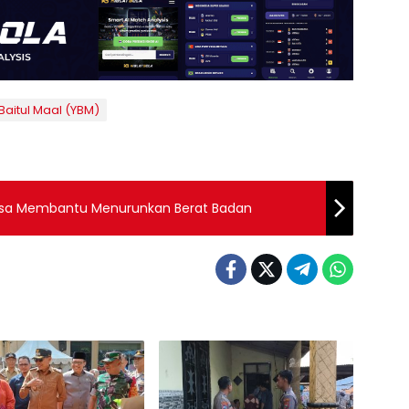
Baitul Maal (YBM)
isa Membantu Menurunkan Berat Badan