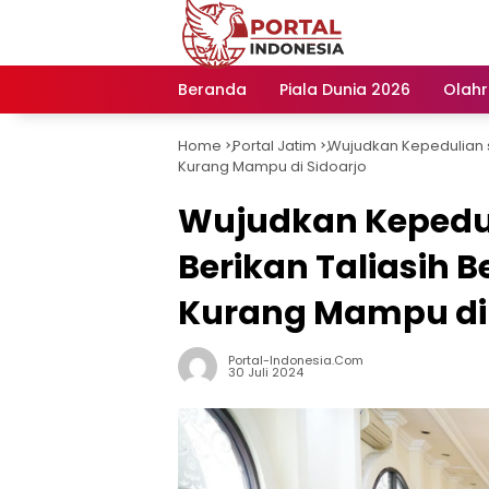
Langsung
ke
konten
Beranda
Piala Dunia 2026
Olah
Home
Portal Jatim
Wujudkan Kepedulian s
-
-
Kurang Mampu di Sidoarjo
Wujudkan Kepedul
Berikan Taliasih 
Kurang Mampu di 
Portal-Indonesia.com
30 Juli 2024