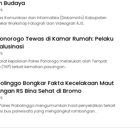
n Budaya
25
s Komunikasi dan Informatika (Diskominfo) Kabupaten
lar Workshop Fotografi dan Videografi AJS…
 Ponorogo Tewas di Kamar Rumah: Pelaku
lusinasi
25
at kepolisian Polres Ponorogo melakukan olah Tempat
a (TKP) terkait kematian pasangan…
bolinggo Bongkar Fakta Kecelakaan Maut
gan RS Bina Sehat di Bromo
25
olres Probolinggo mengumumkan hasil penyelidikan terkait
gis bus pariwisata yang mengangkut rombongan…