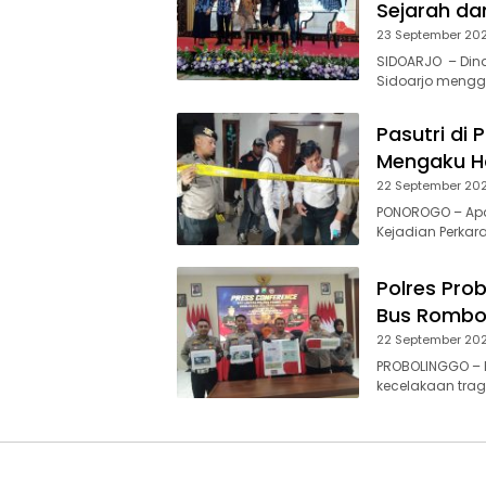
Sejarah da
23 September 20
SIDOARJO – Dina
Sidoarjo mengge
Pasutri di
Mengaku Ha
22 September 20
PONOROGO – Apar
Kejadian Perkar
Polres Pro
Bus Rombon
22 September 20
PROBOLINGGO – P
kecelakaan tra