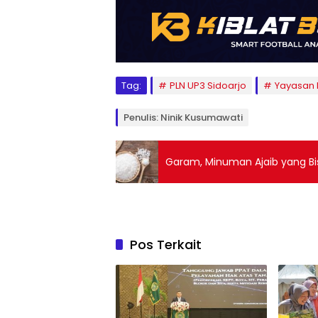
Tag:
PLN UP3 Sidoarjo
Yayasan 
Penulis: Ninik Kusumawati
Garam, Minuman Ajaib yang B
Pos Terkait