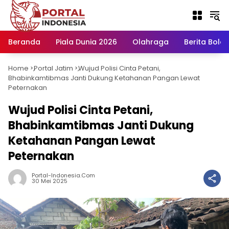
Langsung
ke
konten
Beranda
Piala Dunia 2026
Olahraga
Berita Bola H
Home
Portal Jatim
Wujud Polisi Cinta Petani,
-
-
Bhabinkamtibmas Janti Dukung Ketahanan Pangan Lewat
Peternakan
Wujud Polisi Cinta Petani,
Bhabinkamtibmas Janti Dukung
Ketahanan Pangan Lewat
Peternakan
Portal-Indonesia.com
30 Mei 2025