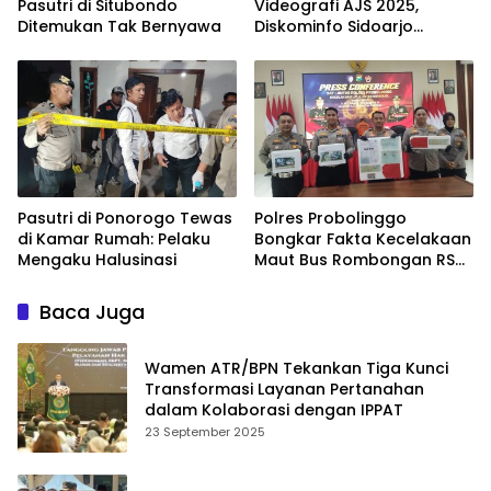
Pasutri di Situbondo
Videografi AJS 2025,
Ditemukan Tak Bernyawa
Diskominfo Sidoarjo
Dorong Kreator Lokal
Angkat Sejarah dan
Budaya
Pasutri di Ponorogo Tewas
Polres Probolinggo
di Kamar Rumah: Pelaku
Bongkar Fakta Kecelakaan
Mengaku Halusinasi
Maut Bus Rombongan RS
Bina Sehat di Bromo
Baca Juga
Wamen ATR/BPN Tekankan Tiga Kunci
Transformasi Layanan Pertanahan
dalam Kolaborasi dengan IPPAT
23 September 2025