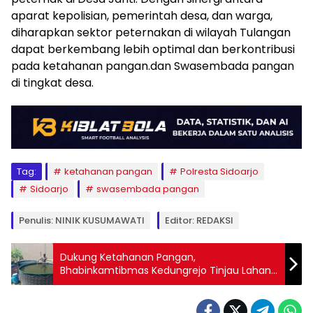
aparat kepolisian, pemerintah desa, dan warga,
diharapkan sektor peternakan di wilayah Tulangan
dapat berkembang lebih optimal dan berkontribusi
pada ketahanan pangan.dan Swasembada pangan
di tingkat desa.
Tag:
ketahanan pangan
Polresta Sidoarjo
Sidoarjo
swasembada pangan
Penulis: NINIK KUSUMAWATI
Editor: REDAKSI
Dukung Ketahanan Pangan,
Bhabinkamtibmas Kedungrejo Tinjau Lahan
Budidaya Ikan Lele