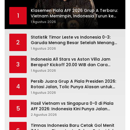
Klasemen Piala AFF 2026 Grup A Terbaru:
1
Vietnam Memimpin, Indonesia Turun ke
Posisi Tiga
1 Agustus 2026
Statistik Timor Leste vs Indonesia 0-3:
2
Garuda Menang Besar Setelah Menang
Angka Lebih Dulu
1 Agustus 2026
Indonesia All Stars vs Aston Villa Jam
3
Berapa? Kickoff 20.00 WIB dan Cara
Nonton Resminya
1 Agustus 2026
Persib Juara Grup A Piala Presiden 2026:
4
Rotasi Jalan, Tolic Punya Alasan untuk
Percaya
1 Agustus 2026
Hasil Vietnam vs Singapura 0-0 di Piala
5
AFF 2026: Indonesia Kini Punya Jalan
Terbuka
2 Agustus 2026
Timnas Indonesia Baru Cetak Gol Menit