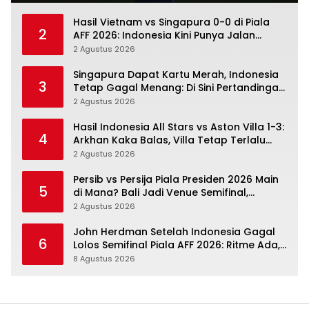
Hasil Vietnam vs Singapura 0-0 di Piala
2
AFF 2026: Indonesia Kini Punya Jalan
Terbuka
2 Agustus 2026
Singapura Dapat Kartu Merah, Indonesia
3
Tetap Gagal Menang: Di Sini Pertandingan
Berbelok
2 Agustus 2026
Hasil Indonesia All Stars vs Aston Villa 1-3:
4
Arkhan Kaka Balas, Villa Tetap Terlalu
Rapi
2 Agustus 2026
Persib vs Persija Piala Presiden 2026 Main
5
di Mana? Bali Jadi Venue Semifinal,
Ritmenya Beda
2 Agustus 2026
John Herdman Setelah Indonesia Gagal
6
Lolos Semifinal Piala AFF 2026: Ritme Ada,
Kematangan Belum Penuh
8 Agustus 2026