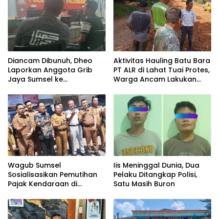
Diancam Dibunuh, Dheo
Aktivitas Hauling Batu Bara
Laporkan Anggota Grib
PT ALR di Lahat Tuai Protes,
Jaya Sumsel ke
Warga Ancam Lakukan
Polrestabes Palembang
Penyegelan
Wagub Sumsel
Iis Meninggal Dunia, Dua
Sosialisasikan Pemutihan
Pelaku Ditangkap Polisi,
Pajak Kendaraan di
Satu Masih Buron
Samsat Lahat