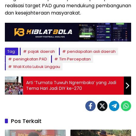
realisasi target PAD guna mendukung pembangunan
dan kesejahteraan masyarakat.
Tag:
pajak daerah
pendapatan asli daerah
peningkatan PAD
Tim Percepatan
Wali Kota Lubuk Linggau
Arti ‘Tumata Tuwuh Ngrembaka’ yang Jadi
Tema Hari Jadi DIY ke-270
Pos Terkait