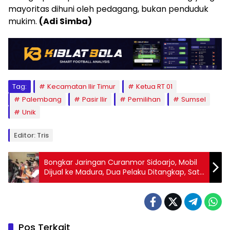
mayoritas dihuni oleh pedagang, bukan penduduk
mukim.
(Adi Simba)
Tag:
Kecamatan Ilir Timur
Ketua RT 01
Palembang
Pasir Ilir
Pemilihan
Sumsel
Unik
Editor: Tris
Bongkar Jaringan Curanmor Sidoarjo, Mobil
Dijual ke Madura, Dua Pelaku Ditangkap, Satu
Kabur
Pos Terkait