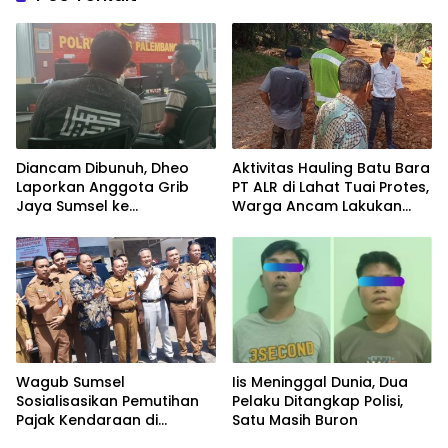
Diancam Dibunuh, Dheo
Aktivitas Hauling Batu Bara
Laporkan Anggota Grib
PT ALR di Lahat Tuai Protes,
Jaya Sumsel ke
Warga Ancam Lakukan
Polrestabes Palembang
Penyegelan
Wagub Sumsel
Iis Meninggal Dunia, Dua
Sosialisasikan Pemutihan
Pelaku Ditangkap Polisi,
Pajak Kendaraan di
Satu Masih Buron
Samsat Lahat