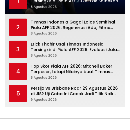
1
Tersingkir di Piala AFF 2026: Tak Salahkan
Wasit, Mitchell Baker Tetap Jadi Modal
8 Agustus 2026
Timnas Indonesia Gagal Lolos Semifinal
2
Piala AFF 2026: Regenerasi Ada, Ritme
Kompetisi Masih Harus Mengejar
8 Agustus 2026
Erick Thohir Usai Timnas Indonesia
3
Tersingkir di Piala AFF 2026: Evaluasi Jalan,
Agenda Berikutnya Sudah Dekat
8 Agustus 2026
Top Skor Piala AFF 2026: Mitchell Baker
4
Tergeser, tetapi Nilainya buat Timnas
Indonesia Justru Naik
8 Agustus 2026
Persija vs Brisbane Roar 29 Agustus 2026
5
di JIS? Uji Coba Ini Cocok Jadi Titik Naik
Macan Kemayoran
9 Agustus 2026