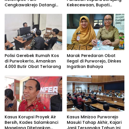
Cengkawakrejo Datangi
Kekecewaan, Bupati
BPP Banyuurip
Jepara Urung Turun
Lapangan
Polisi Gerebek Rumah Kos
Marak Peredaran Obat
di Purwokerto, Amankan
Ilegal di Purworejo, Dinkes
4.000 Butir Obat Terlarang
Ingatkan Bahaya
Kasus Korupsi Proyek Air
Kasus Minizoo Purworejo
Bersih, Kades Salamkanci
Masuki Tahap Akhir, Kajari
Magelang Ditetapkan
Janji Tersangka Tahun Ini