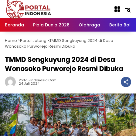
Langsung
ke
konten
Beranda
Piala Dunia 2026
Olahraga
Berita Bola H
Home
Portal Jateng
TMMD Sengkuyung 2024 di Desa
-
-
Wonosoko Purworejo Resmi Dibuka
TMMD Sengkuyung 2024 di Desa
Wonosoko Purworejo Resmi Dibuka
Portal-Indonesia.com
24 Juli 2024