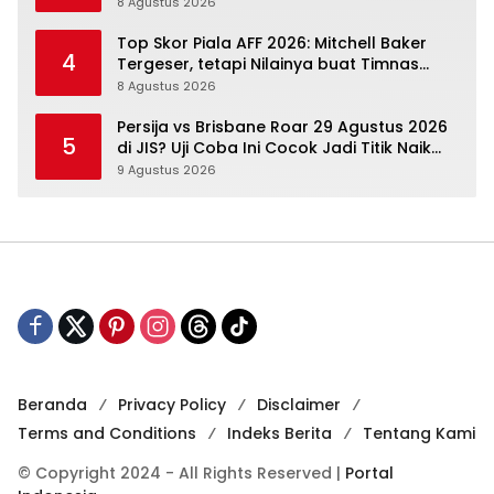
Agenda Berikutnya Sudah Dekat
8 Agustus 2026
Top Skor Piala AFF 2026: Mitchell Baker
4
Tergeser, tetapi Nilainya buat Timnas
Indonesia Justru Naik
8 Agustus 2026
Persija vs Brisbane Roar 29 Agustus 2026
5
di JIS? Uji Coba Ini Cocok Jadi Titik Naik
Macan Kemayoran
9 Agustus 2026
Beranda
Privacy Policy
Disclaimer
Terms and Conditions
Indeks Berita
Tentang Kami
© Copyright 2024 - All Rights Reserved |
Portal