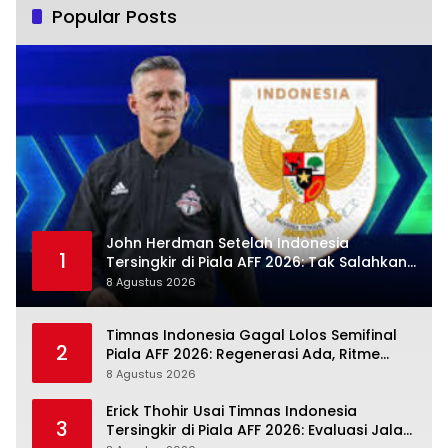
Popular Posts
John Herdman Setelah Indonesia
1
Tersingkir di Piala AFF 2026: Tak Salahkan
Wasit, Mitchell Baker Tetap Jadi Modal
8 Agustus 2026
Timnas Indonesia Gagal Lolos Semifinal
2
Piala AFF 2026: Regenerasi Ada, Ritme
Kompetisi Masih Harus Mengejar
8 Agustus 2026
Erick Thohir Usai Timnas Indonesia
3
Tersingkir di Piala AFF 2026: Evaluasi Jalan,