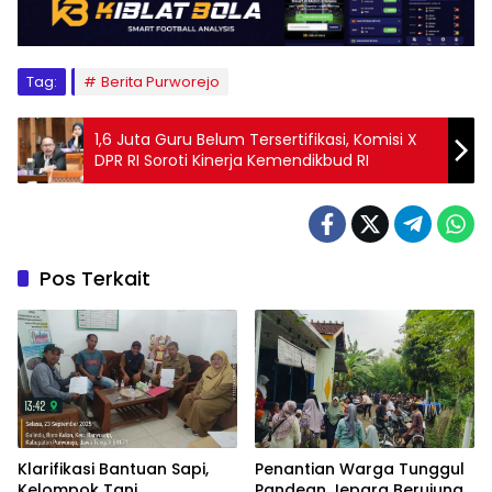
Tag:
Berita Purworejo
1,6 Juta Guru Belum Tersertifikasi, Komisi X
DPR RI Soroti Kinerja Kemendikbud RI
Pos Terkait
Klarifikasi Bantuan Sapi,
Penantian Warga Tunggul
Kelompok Tani
Pandean Jepara Berujung