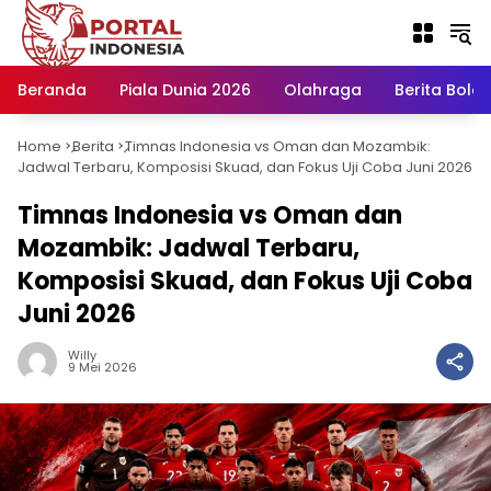
Langsung
ke
konten
Beranda
Piala Dunia 2026
Olahraga
Berita Bola H
Home
Berita
Timnas Indonesia vs Oman dan Mozambik:
-
-
Jadwal Terbaru, Komposisi Skuad, dan Fokus Uji Coba Juni 2026
Timnas Indonesia vs Oman dan
Mozambik: Jadwal Terbaru,
Komposisi Skuad, dan Fokus Uji Coba
Juni 2026
Willy
9 Mei 2026