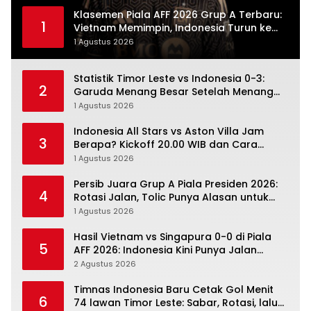
Klasemen Piala AFF 2026 Grup A Terbaru:
1
Vietnam Memimpin, Indonesia Turun ke
Posisi Tiga
1 Agustus 2026
Statistik Timor Leste vs Indonesia 0-3:
2
Garuda Menang Besar Setelah Menang
Angka Lebih Dulu
1 Agustus 2026
Indonesia All Stars vs Aston Villa Jam
3
Berapa? Kickoff 20.00 WIB dan Cara
Nonton Resminya
1 Agustus 2026
Persib Juara Grup A Piala Presiden 2026:
4
Rotasi Jalan, Tolic Punya Alasan untuk
Percaya
1 Agustus 2026
Hasil Vietnam vs Singapura 0-0 di Piala
5
AFF 2026: Indonesia Kini Punya Jalan
Terbuka
2 Agustus 2026
Timnas Indonesia Baru Cetak Gol Menit
6
74 lawan Timor Leste: Sabar, Rotasi, lalu