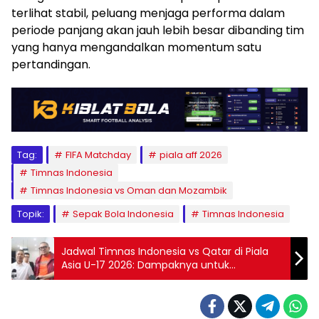
terlihat stabil, peluang menjaga performa dalam
periode panjang akan jauh lebih besar dibanding tim
yang hanya mengandalkan momentum satu
pertandingan.
Tag:
FIFA Matchday
piala aff 2026
Timnas Indonesia
Timnas Indonesia vs Oman dan Mozambik
Topik:
Sepak Bola Indonesia
Timnas Indonesia
Jadwal Timnas Indonesia vs Qatar di Piala
Asia U-17 2026: Dampaknya untuk
Persaingan Sepak Bola Indonesia