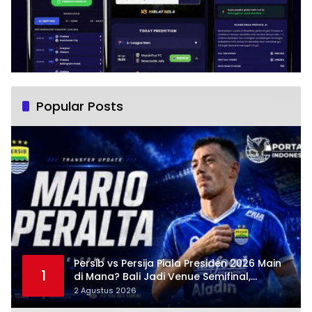
Popular Posts
Persib vs Persija Piala Presiden 2026 Main
1
di Mana? Bali Jadi Venue Semifinal,
Ritmenya Beda
2 Agustus 2026