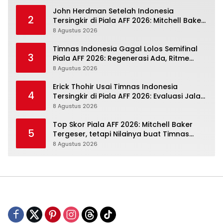
John Herdman Setelah Indonesia
2
Tersingkir di Piala AFF 2026: Mitchell Baker
Tumbuh, Adaptasi ASEAN Belum Tuntas
8 Agustus 2026
Timnas Indonesia Gagal Lolos Semifinal
3
Piala AFF 2026: Regenerasi Ada, Ritme
Kompetisi Masih Harus Mengejar
8 Agustus 2026
Erick Thohir Usai Timnas Indonesia
4
Tersingkir di Piala AFF 2026: Evaluasi Jalan,
Agenda Berikutnya Sudah Dekat
8 Agustus 2026
Top Skor Piala AFF 2026: Mitchell Baker
5
Tergeser, tetapi Nilainya buat Timnas
Indonesia Justru Naik
8 Agustus 2026