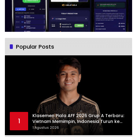
Popular Posts
Klasemen Piala AFF 2026 Grup A Terbaru:
1
Vietnam Memimpin, Indonesia Turun ke
Posisi Tiga
1 Agustus 2026