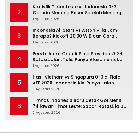
Statistik Timor Leste vs Indonesia 0-3:
2
Garuda Menang Besar Setelah Menang
Angka Lebih Dulu
1 Agustus 2026
Indonesia All Stars vs Aston Villa Jam
3
Berapa? Kickoff 20.00 WIB dan Cara
Nonton Resminya
1 Agustus 2026
Persib Juara Grup A Piala Presiden 2026:
4
Rotasi Jalan, Tolic Punya Alasan untuk
Percaya
1 Agustus 2026
Hasil Vietnam vs Singapura 0-0 di Piala
5
AFF 2026: Indonesia Kini Punya Jalan
Terbuka
2 Agustus 2026
Timnas Indonesia Baru Cetak Gol Menit
6
74 lawan Timor Leste: Sabar, Rotasi, lalu
Pecah
2 Agustus 2026