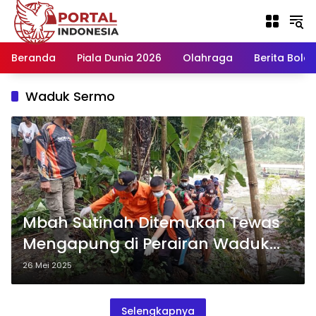
Langsung
ke
konten
Beranda
Piala Dunia 2026
Olahraga
Berita Bola H
Waduk Sermo
Mbah Sutinah Ditemukan Tewas
Mengapung di Perairan Waduk
Sermo
26 Mei 2025
Selengkapnya