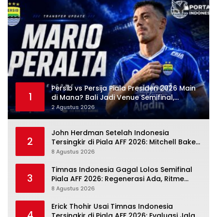
Persib vs Persija Piala Presiden 2026 Main
1
di Mana? Bali Jadi Venue Semifinal,
Ritmenya Beda
2 Agustus 2026
John Herdman Setelah Indonesia
2
Tersingkir di Piala AFF 2026: Mitchell Baker
Tumbuh, Adaptasi ASEAN Belum Tuntas
8 Agustus 2026
Timnas Indonesia Gagal Lolos Semifinal
3
Piala AFF 2026: Regenerasi Ada, Ritme
Kompetisi Masih Harus Mengejar
8 Agustus 2026
Erick Thohir Usai Timnas Indonesia
4
Tersingkir di Piala AFF 2026: Evaluasi Jalan,