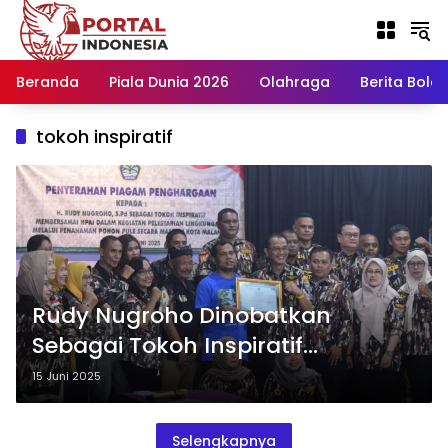
Langsung
ke
konten
Beranda
Piala Dunia 2026
Olahraga
Berita Bola H
tokoh inspiratif
Rudy Nugroho Dinobatkan
Sebagai Tokoh Inspiratif
Pelestarian Lingkungan oleh HPAI
15 Juni 2025
Selengkapnya