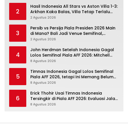
Hasil Indonesia All Stars vs Aston Villa 1-3:
2
Arkhan Kaka Balas, Villa Tetap Terlalu
Rapi
2 Agustus 2026
Persib vs Persija Piala Presiden 2026 Main
3
di Mana? Bali Jadi Venue Semifinal,
Ritmenya Beda
2 Agustus 2026
John Herdman Setelah Indonesia Gagal
4
Lolos Semifinal Piala AFF 2026: Mitchell
Baker Menjanjikan, Pemain Senior Terpukul
8 Agustus 2026
Timnas Indonesia Gagal Lolos Semifinal
5
Piala AFF 2026, tetapi Ini Memang Belum
Garis Akhir
8 Agustus 2026
Erick Thohir Usai Timnas Indonesia
6
Tersingkir di Piala AFF 2026: Evaluasi Jalan,
Agenda Berikutnya Menunggu
8 Agustus 2026