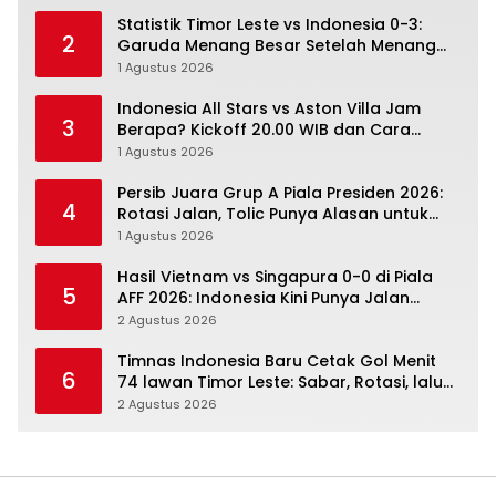
Statistik Timor Leste vs Indonesia 0-3:
2
Garuda Menang Besar Setelah Menang
Angka Lebih Dulu
1 Agustus 2026
Indonesia All Stars vs Aston Villa Jam
3
Berapa? Kickoff 20.00 WIB dan Cara
Nonton Resminya
1 Agustus 2026
Persib Juara Grup A Piala Presiden 2026:
4
Rotasi Jalan, Tolic Punya Alasan untuk
Percaya
1 Agustus 2026
Hasil Vietnam vs Singapura 0-0 di Piala
5
AFF 2026: Indonesia Kini Punya Jalan
Terbuka
2 Agustus 2026
Timnas Indonesia Baru Cetak Gol Menit
6
74 lawan Timor Leste: Sabar, Rotasi, lalu
Pecah
2 Agustus 2026