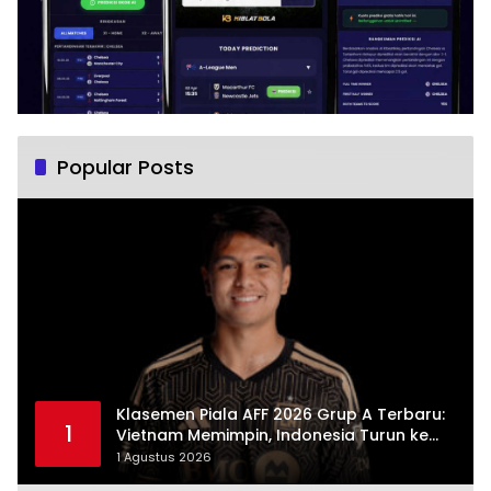
Popular Posts
Klasemen Piala AFF 2026 Grup A Terbaru:
1
Vietnam Memimpin, Indonesia Turun ke
Posisi Tiga
1 Agustus 2026