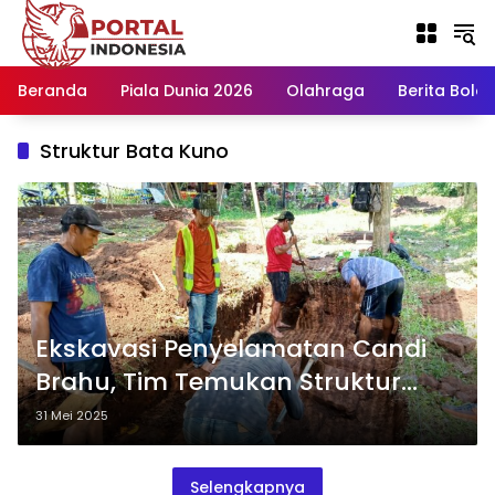
Langsung
ke
konten
Beranda
Piala Dunia 2026
Olahraga
Berita Bola H
Struktur Bata Kuno
Ekskavasi Penyelamatan Candi
Brahu, Tim Temukan Struktur
Bata Diduga Bagian Pagar
31 Mei 2025
Selengkapnya