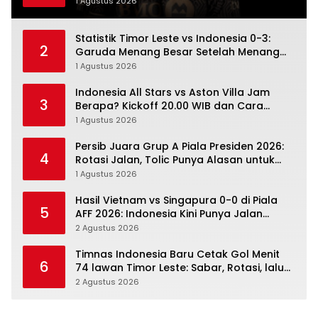
Posisi Tiga
1 Agustus 2026
Statistik Timor Leste vs Indonesia 0-3:
2
Garuda Menang Besar Setelah Menang
Angka Lebih Dulu
1 Agustus 2026
Indonesia All Stars vs Aston Villa Jam
3
Berapa? Kickoff 20.00 WIB dan Cara
Nonton Resminya
1 Agustus 2026
Persib Juara Grup A Piala Presiden 2026:
4
Rotasi Jalan, Tolic Punya Alasan untuk
Percaya
1 Agustus 2026
Hasil Vietnam vs Singapura 0-0 di Piala
5
AFF 2026: Indonesia Kini Punya Jalan
Terbuka
2 Agustus 2026
Timnas Indonesia Baru Cetak Gol Menit
6
74 lawan Timor Leste: Sabar, Rotasi, lalu
Pecah
2 Agustus 2026