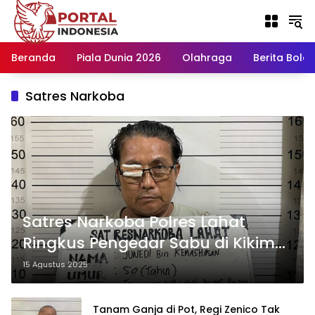
Langsung
ke
konten
Beranda
Piala Dunia 2026
Olahraga
Berita Bola H
Satres Narkoba
Satres Narkoba Polres Lahat
Ringkus Pengedar Sabu di Kikim
Tengah, Barang Bukti
15 Agustus 2025
Disembunyikan di Celana
Tanam Ganja di Pot, Regi Zenico Tak